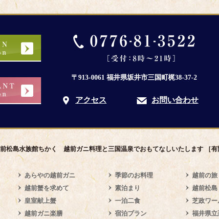
〒913-0061 福井県坂井市三国町梶38-37-2
アクセス
お問い合わせ
越前松島水族館ちかく
越前ガニ料理と三国温泉でおもてなしいたします ［有
あらやの越前ガニ
季節のお料理
越前の旅
越前蟹を求めて
素泊まり
越前松島
皇室献上蟹
一泊二食
芝政ワー
越前ガニ楽膳
宿泊プラン
福井県立