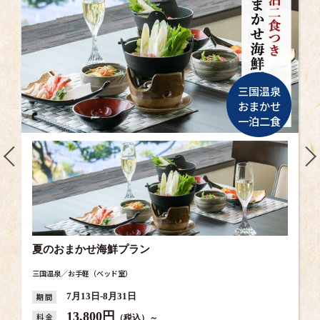
三国温泉
おまかせ
一泊二食
夏のおまかせ海鮮プラン
三国温泉／お手軽（ベッド室）
期 間
7月13日-8月31日
13,800円
料 金
（税込）～