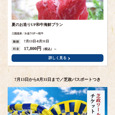
夏のお造りUP和牛海鮮プラン
三国温泉／お造りUP＋和牛
期 間
7月13日-8月31日
17,800円
料 金
（税込）～
詳しく見る
7月13日から8月31日まで／芝政パスポートつき