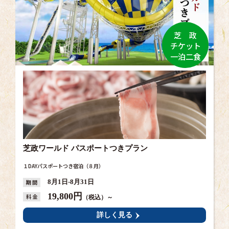
芝 政
チケット
一泊二食
芝政ワールド パスポートつきプラン
１DAYパスポートつき宿泊（８月）
期 間
8月1日-8月31日
19,800円
料 金
（税込）～
詳しく見る