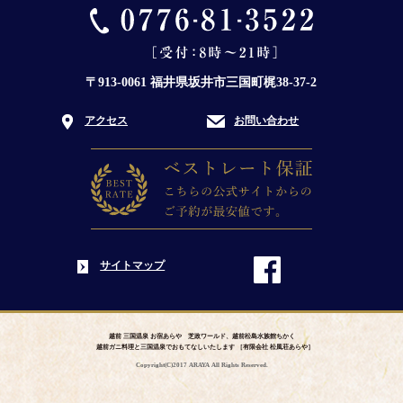
〒913-0061 福井県坂井市三国町梶38-37-2
アクセス
お問い合わせ
サイトマップ
越前 三国温泉 お宿あらや 芝政ワールド、越前松島水族館ちかく
越前ガニ料理と三国温泉でおもてなしいたします ［有限会社 松風荘あらや］
Copyright(C)2017 ARAYA All Rights Reserved.