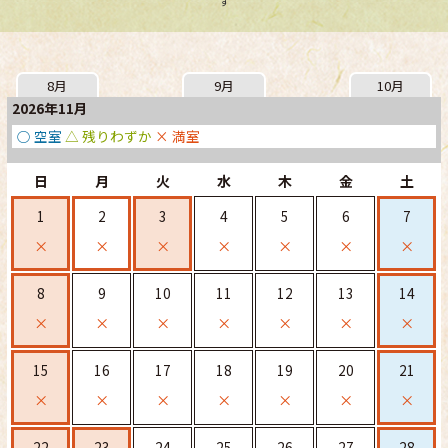
す
8月
9月
10月
2026年11月
○ 空室
△ 残りわずか
× 満室
日
月
火
水
木
金
土
1
2
3
4
5
6
7
×
×
×
×
×
×
×
8
9
10
11
12
13
14
×
×
×
×
×
×
×
15
16
17
18
19
20
21
×
×
×
×
×
×
×
22
23
24
25
26
27
28