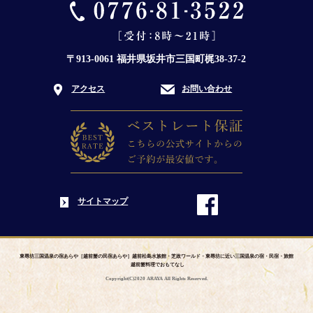
〒913-0061 福井県坂井市三国町梶38-37-2
アクセス
お問い合わせ
サイトマップ
東尋坊三国温泉の宿あらや［越前蟹の民宿あらや］越前松島水族館・芝政ワールド・東尋坊に近い三国温泉の宿・民宿・旅館
越前蟹料理でおもてなし
Copyright(C)2020 ARAYA All Rights Reserved.