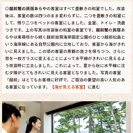
◎
越前蟹の民宿あらや
の客室はすべて畳敷きの和室でした。改装
後は、客室の数は四つのまま変わらずに、二つを畳敷きの和室に
して、残り二つをベッドの客室にしました。全室、トイレ・洗面
つきです。上の写真は改装後の和室の客室です。
越前蟹
の
民宿
あ
らやは東尋坊から続く越前加賀海岸国定公園のひとつ越前松島と
いう海岸線にある自然公園内に立地しており、客室から海がきれ
いに見えました。この頃の客室の景観の良さを保ちつつ、さらに
窓を一枚ガラスに変えることによって水平線がきれいに見えるよ
う改装時に工夫しました。これによって、夏から秋に水平線に沈
む夕陽がとてもきれいに見える客室となりました。写真の客室
「越前」はとてもお客様に好評で、ご宿泊の要望の高い人気のあ
る客室になっています。【
海が見える客室
】に進む