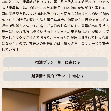
いのところに
東尋坊
があります。福井県を代表する観光地の一つであ
る「
東尋坊
」は、約1kmにわたる断崖に日本海の荒波が打ち寄せる、
国の天然記念物および指定名勝です。水面から25m（ビル約8～9階の
高さ）もの断崖絶壁から臨む景色は雄大。海面からの目線で楽しめる
観光遊覧船も人気です。宿にご宿泊のお客様にも、
東尋坊
への旅行・
観光に行かれる方は多くいらっしゃいます。東尋坊は火山が噴火して
流出したマグマが冷えて固まり、固まった岩が波に削られて壮大な崖
になったもので、東尋坊の観光組合は「崖っぷち」のフレーズで宣伝
しています。
宿泊プラン一覧 に進む
越前蟹の宿泊プラン に進む