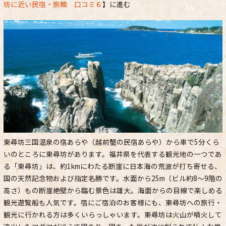
坊に近い民宿・旅館 口コミ６
】に進む
東尋坊三国温泉の宿あらや（越前蟹の民宿あらや）から車で5分くら
いのところに東尋坊があります。福井県を代表する観光地の一つであ
る「東尋坊」は、約1kmにわたる断崖に日本海の荒波が打ち寄せる、
国の天然記念物および指定名勝です。水面から25m（ビル約8～9階の
高さ）もの断崖絶壁から臨む景色は雄大。海面からの目線で楽しめる
観光遊覧船も人気です。宿にご宿泊のお客様にも、東尋坊への旅行・
観光に行かれる方は多くいらっしゃいます。東尋坊は火山が噴火して