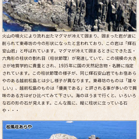
火山の噴火により流れ出たマグマが冷えて固まり、固まった岩が波に
削られて東尋坊の今の形状になったと言われており、この岩は「輝石
安山岩」と呼ばれています。マグマが冷えて固まるときにできた五・
六角形の柱状の割れ目（柱状節理）が発達していて、この規模の大き
さが地質学的に貴重とされ、1935年に国の天然記念物・名勝に指定
されています。この柱状節理の様子が、同じ輝石安山岩でもお宿あら
やのある越前松島とは少し様子が異なります。東尋坊のものは「雄々
しい」、越前松島のものは「優美である」と評される事が多いので興
味のある方はぜひ比べてみて下さい。海のほうまで行くと、いろいろ
な石の形の石が見えます。こんな風に、縦に柱状に立っている石
や・・・