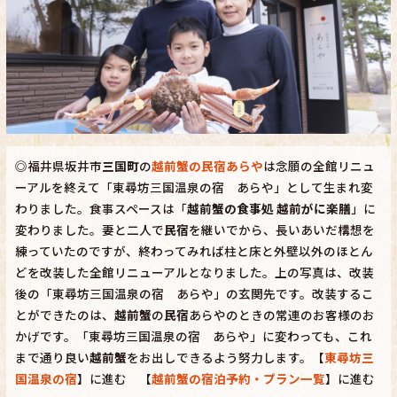
◎福井県坂井市
三国町
の
越前蟹の民宿あらや
は念願の全館リニュ
ーアルを終えて「東尋坊三国温泉の宿 あらや」として生まれ変
わりました。食事スペースは「
越前蟹の食事処 越前がに楽膳
」に
変わりました。妻と二人で
民宿
を継いでから、長いあいだ構想を
練っていたのですが、終わってみれば柱と床と外壁以外のほとん
どを改装した全館リニューアルとなりました。上の写真は、改装
後の「東尋坊三国温泉の宿 あらや」の玄関先です。改装するこ
とができたのは、
越前蟹
の
民宿
あらやのときの常連のお客様のお
かげです。「東尋坊三国温泉の宿 あらや」に変わっても、これ
まで通り良い
越前蟹
をお出しできるよう努力します。【
東尋坊三
国温泉の宿
】に進む 【
越前蟹の宿泊予約・プラン一覧
】に進む