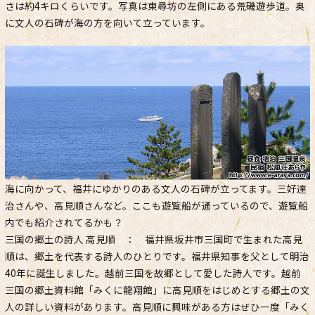
さは約4キロくらいです。写真は東尋坊の左側にある荒磯遊歩道。奥
に文人の石碑が海の方を向いて立っています。
海に向かって、福井にゆかりのある文人の石碑が立ってます。三好達
治さんや、高見順さんなど。ここも遊覧船が通っているので、遊覧船
内でも紹介されてるかも？
三国の郷土の詩人 高見順 ： 福井県坂井市三国町で生まれた高見
順は、郷土を代表する詩人のひとりです。福井県知事を父として明治
40年に誕生しました。越前三国を故郷として愛した詩人です。越前
三国の郷土資料館「みくに龍翔館」に高見順をはじめとする郷土の文
人の詳しい資料があります。高見順に興味がある方はぜひ一度「みく