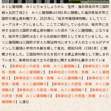
みくに龍翔館 みくにりゅうしょうかん 住所：福井県坂井市三国町
緑ヶ丘四丁目2-1 みくに龍翔館は1981年に開館した福井県坂井市三
国町の郷土資料館です。2023年に「坂井市龍翔博物館」としてリニ
ューアルオープンしました。ここでご紹介しているのは、坂井市に合
併する前の三国町の郷土資料館だった頃の「みくに龍翔館」になりま
す。坂井市三国町は古くから北前船の港町として栄えていました。み
くに龍翔館は三国町が栄えた明治時代にオランダ人のエッセルがデザ
インした龍翔小学校の外観を模して復元、昭和56年（1981年）に開
館されました。三国独特の文化を紹介する郷土資料館として親しまれ
ています。東尋坊の成り立ちの歴史に関する資料も展示されていま
す。【
東尋坊近くの民宿・旅館 みくに龍翔館１
】【
東尋坊近くの民
宿・旅館 みくに龍翔館２
】【
東尋坊近くの民宿・旅館 みくに龍翔
館３
】【
東尋坊近くの民宿・旅館 みくに龍翔館４
】【
東尋坊近くの
民宿・旅館 みくに龍翔館５
】【
東尋坊近くの民宿・旅館 みくに龍
翔館６
】【
東尋坊近くの民宿・旅館 みくに龍翔館７
】【
東尋坊近く
の民宿・旅館 みくに龍翔館８
】【
東尋坊近くの民宿・旅館 みくに
龍翔館９
】に進む