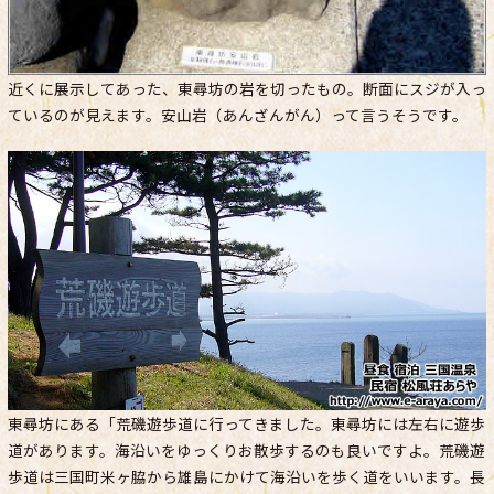
近くに展示してあった、東尋坊の岩を切ったもの。断面にスジが入っ
ているのが見えます。安山岩（あんざんがん）って言うそうです。
東尋坊にある「荒磯遊歩道に行ってきました。東尋坊には左右に遊歩
道があります。海沿いをゆっくりお散歩するのも良いですよ。荒磯遊
歩道は三国町米ヶ脇から雄島にかけて海沿いを歩く道をいいます。長