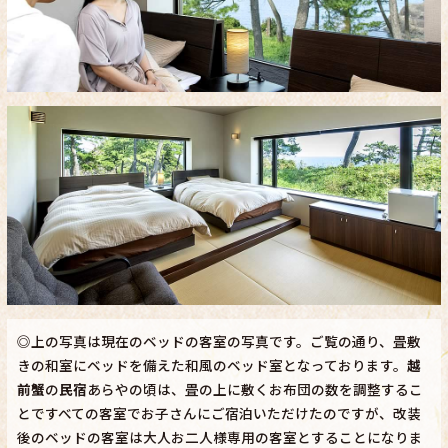
◎上の写真は現在のベッドの客室の写真です。ご覧の通り、畳敷
きの和室にベッドを備えた和風のベッド室となっております。
越
前蟹
の
民宿
あらやの頃は、畳の上に敷くお布団の数を調整するこ
とですべての客室でお子さんにご宿泊いただけたのですが、改装
後のベッドの客室は大人お二人様専用の客室とすることになりま