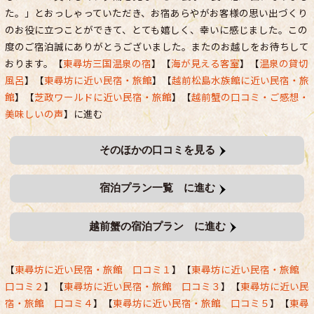
た。」とおっしゃっていただき、お宿あらやがお客様の思い出づくり
のお役に立つことができて、とても嬉しく、幸いに感じました。この
度のご宿泊誠にありがとうございました。またのお越しをお待ちして
おります。【
東尋坊三国温泉の宿
】【
海が見える客室
】【
温泉の貸切
風呂
】【
東尋坊に近い民宿・旅館
】【
越前松島水族館に近い民宿・旅
館
】【
芝政ワールドに近い民宿・旅館
】【
越前蟹の口コミ・ご感想・
美味しいの声
】に進む
そのほかの口コミを見る
宿泊プラン一覧 に進む
越前蟹の宿泊プラン に進む
【
東尋坊に近い民宿・旅館 口コミ１
】【
東尋坊に近い民宿・旅館
口コミ２
】【
東尋坊に近い民宿・旅館 口コミ３
】【
東尋坊に近い民
宿・旅館 口コミ４
】【
東尋坊に近い民宿・旅館 口コミ５
】【
東尋