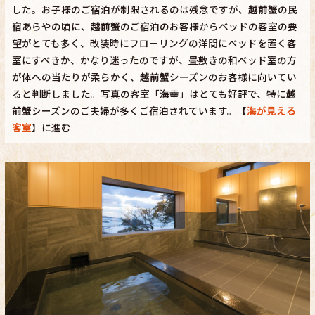
した。お子様のご宿泊が制限されるのは残念ですが、
越前蟹
の
民
宿
あらやの頃に、
越前蟹
のご宿泊のお客様からベッドの客室の要
望がとても多く、改装時にフローリングの洋間にベッドを置く客
室にすべきか、かなり迷ったのですが、畳敷きの和ベッド室の方
が体への当たりが柔らかく、
越前蟹
シーズンのお客様に向いてい
ると判断しました。写真の客室「海幸」はとても好評で、特に
越
前蟹
シーズンのご夫婦が多くご宿泊されています。【
海が見える
客室
】に進む