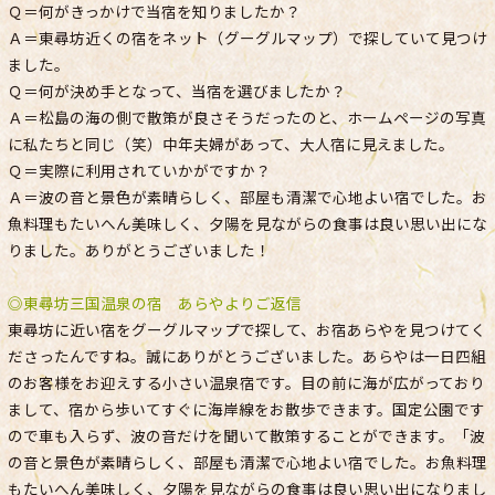
Ｑ＝何がきっかけで当宿を知りましたか？
Ａ＝東尋坊近くの宿をネット（グーグルマップ）で探していて見つけ
ました。
Ｑ＝何が決め手となって、当宿を選びましたか？
Ａ＝松島の海の側で散策が良さそうだったのと、ホームページの写真
に私たちと同じ（笑）中年夫婦があって、大人宿に見えました。
Ｑ＝実際に利用されていかがですか？
Ａ＝波の音と景色が素晴らしく、部屋も清潔で心地よい宿でした。お
魚料理もたいへん美味しく、夕陽を見ながらの食事は良い思い出にな
りました。ありがとうございました！
◎東尋坊三国温泉の宿 あらやよりご返信
東尋坊に近い宿をグーグルマップで探して、お宿あらやを見つけてく
ださったんですね。誠にありがとうございました。あらやは一日四組
のお客様をお迎えする小さい温泉宿です。目の前に海が広がっており
まして、宿から歩いてすぐに海岸線をお散歩できます。国定公園です
ので車も入らず、波の音だけを聞いて散策することができます。「波
の音と景色が素晴らしく、部屋も清潔で心地よい宿でした。お魚料理
もたいへん美味しく、夕陽を見ながらの食事は良い思い出になりまし