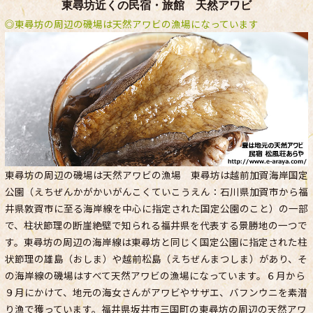
東尋坊近くの民宿・旅館 天然アワビ
◎東尋坊の周辺の磯場は天然アワビの漁場になっています
東尋坊の周辺の磯場は天然アワビの漁場 東尋坊は越前加賀海岸国定
公園（えちぜんかがかいがんこくていこうえん：石川県加賀市から福
井県敦賀市に至る海岸線を中心に指定された国定公園のこと）の一部
で、柱状節理の断崖絶壁で知られる福井県を代表する景勝地の一つで
す。東尋坊の周辺の海岸線は東尋坊と同じく国定公園に指定された柱
状節理の雄島（おしま）や越前松島（えちぜんまつしま）があり、そ
の海岸線の磯場はすべて天然アワビの漁場になっています。６月から
９月にかけて、地元の海女さんがアワビやサザエ、バフンウニを素潜
り漁で獲っています。福井県坂井市三国町の東尋坊の周辺の天然アワ