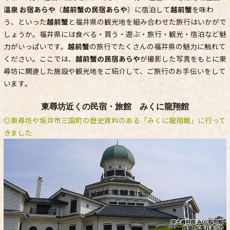
温泉 お宿あらや
（
越前蟹の民宿あらや
）に宿泊して
越前蟹
を味わ
う、といった
越前蟹
と福井県の観光地を組み合わせた旅行はいかがで
しょうか。福井県には食べる・買う・遊ぶ・旅行・観光・宿泊など魅
力がいっぱいです。
越前蟹
の旅行でたくさんの福井県の魅力に触れて
ください。ここでは、
越前蟹の民宿あらや
が撮影した写真をもとに東
尋坊に関連した施設や観光地をご紹介して、ご旅行のお手伝いをして
います。
東尋坊近くの民宿・旅館 みくに龍翔館
◎東尋坊や坂井市三国町の歴史資料のある「みくに龍翔館」に行って
きました