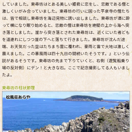
していました。東尋坊はとある美しい姫君に恋をし、恋敵である僧と
激しくいがみ合っていました。東尋坊の行いに困った平泉寺の僧たち
は、皆で相談し東尋坊を海辺見物に誘い出しました。東尋坊が酒に酔
って横になり眠り始めると、恋敵の僧は東尋坊を絶壁の上から海へ突
き落としました。崖から突き落とされた東尋坊は、近くにいた者ども
を道連れにしつつ崖の下へと落ちて行きました。東尋坊が沈んだ途
端、お天気だった空はたちまち雲に覆われ、豪雨と雷で大地は激しく
震えました。この暴風雨は四十九日の間続いたそうです。』という伝
説があるそうです。東尋坊の先まで下りていくと、右側（遊覧船乗り
場の反対側）にデン！と大きな石。ここで記念撮影してる人もいまし
たよ。
東尋坊の柱状節理