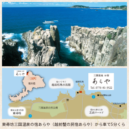
東尋坊三国温泉の宿あらや（越前蟹の民宿あらや）から車で5分くら