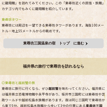
に龍翔館」を訪れてみてください。この「東尋坊近くの民宿・旅館」
カテゴリ内でもみくに龍翔館を紹介しています。
東尋坊タワー
東尋坊には周辺を一望できる東尋坊タワーがあります。海抜100メー
トル・地上55メートルからの眺めです。
東尋坊三国温泉の宿 トップ に進む
福井県の旅行で東尋坊を訪れるなら
◎東尋坊と越前蟹の旅
東尋坊に旅行に行くなら、ぜひ
越前蟹
を味わってください。福井県に
は福井県立恐竜博物館や永平寺があり、坂井市三国町には東尋坊や芝
政ワールドや越前松島水族館があります。夜は同じ三国町で東尋坊か
ら車で5分、越前松島水族館から歩いて3分の位置にある
東尋坊三国