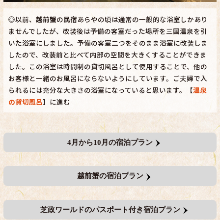
◎以前、
越前蟹
の
民宿
あらやの頃は通常の一般的な浴室しかあり
ませんでしたが、改装後は予備の客室だった場所を三国温泉を引
いた浴室にしました。予備の客室二つをそのまま浴室に改装しま
したので、改装前と比べて内部の空間を大きくすることができま
した。この浴室は時間制の貸切風呂として使用することで、他の
お客様と一緒のお風呂にならないようにしています。ご夫婦で入
られるには充分な大きさの浴室になっていると思います。【
温泉
の貸切風呂
】に進む
4月から10月の宿泊プラン
越前蟹の宿泊プラン
芝政ワールドのパスポート付き宿泊プラン