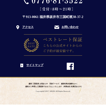
〒913-0061 福井県坂井市三国町梶38-37-2
アクセス
お問い合わせ
サイトマップ
越前 三国温泉 お宿あらや 芝政ワールド、越前松島水族館ちかく
越前ガニ料理と三国温泉でおもてなしいたします ［有限会社 松風荘あらや］
Copyright(C)2017 ARAYA All Rights Reserved.