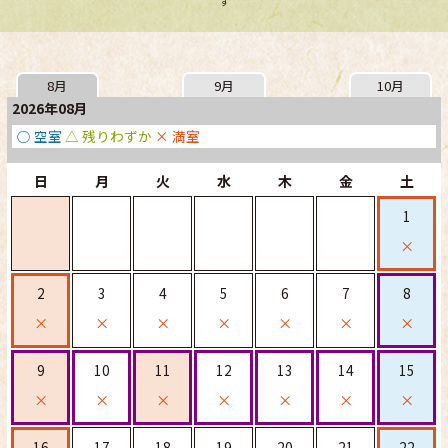
す
8月
9月
10月
2026年08月
○ 空室
△ 残りわずか
× 満室
日
月
火
水
木
金
土
1
×
2
3
4
5
6
7
8
×
×
×
×
×
×
×
9
10
11
12
13
14
15
×
×
×
×
×
×
×
16
17
18
19
20
21
22