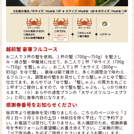
越前蟹 豪華フルコース
お二人で３杯の蟹を使用。１杯の蟹（700g～750g）を蟹さし
み・焼き蟹・甲羅焼に仕立て、お二人で１杯「中サイズ（700g
～750g）を蟹しゃぶ」、お二人で１杯「大サイズ（800g～
850g）をゆで蟹」、最後は鍋で雑炊と、多くの調理法で味わえ
るフルコース。調理前の蟹をお見せしてから蟹しゃぶとゆで蟹に
仕立てます。あらやでは「ゆで蟹」「蟹しゃぶ」の両方を丸ごと
１杯ずつご提供しますので、ゆで蟹も蟹しゃぶも、しっかり味わ
えます。（※）あらやの通常プランの「大サイズフルコースプラ
ン」と同じ食事内容になります。
感謝券番号をお知らせください
坂井市より感謝券を受け取りましたら、こちらのページから「２
月１日～３月１８日の土日・休前日を除く平日」でご予約下さ
い。お電話では受付しておりません。本人確認のため、感謝券番
号を予約フォームの要望欄にお書き添え下さい。ご来館の際に
「ペア宿泊券」を必ずご持参くださいますようお願いします。