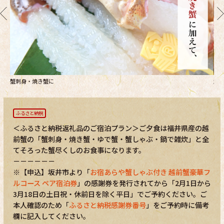
蟹刺身・焼き蟹に
越
ふるさと納税
＜ふるさと納税返礼品のご宿泊プラン＞ご夕食は福井県産の越
前蟹の「蟹刺身・焼き蟹・ゆで蟹・蟹しゃぶ・鍋で雑炊」と全
てそろった蟹尽くしのお食事になります。
－－－－－－
※【申込】坂井市より「
お宿あらや蟹しゃぶ付き 越前蟹豪華フ
ルコース ペア宿泊券
」の感謝券を発行されてから「2月1日から
3月18日の土日祝・休前日を除く平日」でご予約ください。ご
本人確認のため「
ふるさと納税感謝券番号
」をご予約時に備考
欄に記入してください。