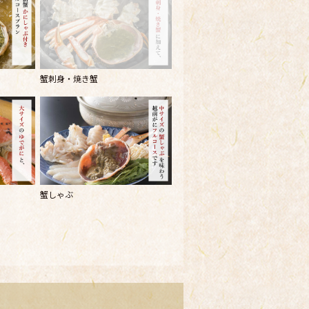
蟹刺身・焼き蟹
蟹しゃぶ
前蟹を使用し、お二人で1杯
杯「
丸ごとゆで蟹
」に仕立て、