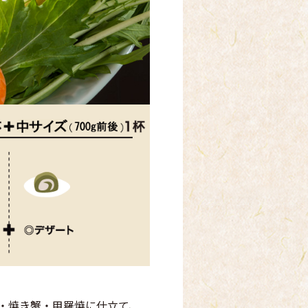
み・焼き蟹・甲羅焼に仕立て、
750g～800g）をゆで
お見せしてから蟹しゃぶとゆで
調理しますので、ゆで蟹も蟹し