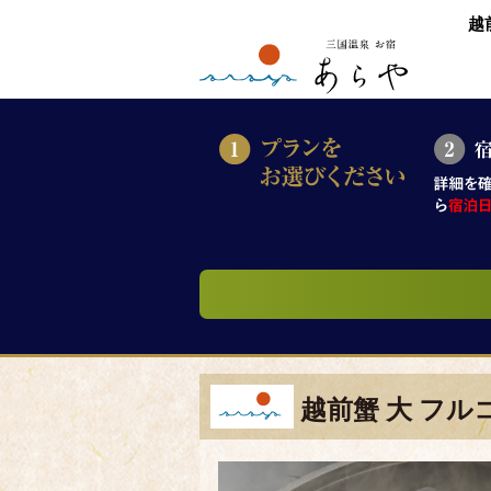
越
越前蟹 大 フ
ゆでがに