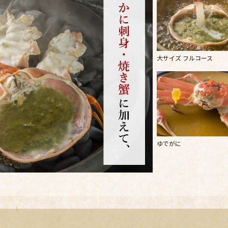
大サイズ フルコース
ゆでがに
蟹尽くし／偶数人数で受付】お二人で３杯の福井県産の越
焼き蟹
」、お二人で1杯「
丸ごと蟹しゃぶ
」、お二人で1