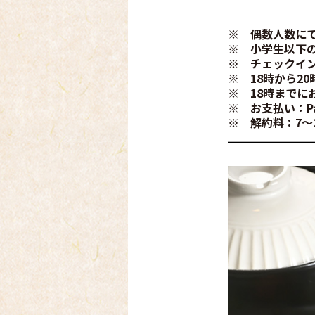
※ チェックイン
※ 18時から2
※ 18時までに
※ お支払い：Pa
※ 解約料：7～2