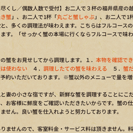
炊と、多くの調理法が味わえます。こちらはフルコース
ります。「せっかく蟹の本場に行くならフルコースで味
ンの蟹をお見せしてから調理します。１．
本物を確認で
凍は使わない
４．
調理したての蟹を味わえる
５．
蟹
ご予約いただいております。※蟹以外のメニューで量を増
私と妻の小さな宿ですが、新鮮な蟹を調理することにこ
も、お客様に鮮度をご確認いただきたいからです。蟹の
しません。良い蟹を仕入れようと努力しております。
ありませんので、客室料金・サービス料は頂きません。
金の高低はそのまま「
ご夕食の蟹の質と量
」を表します。
一日4組まで ※お食事は個室でご提供 ※温泉は時間制