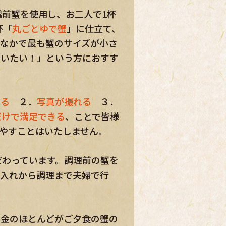
のなかで最も蟹のサイズが小さ
わいたい！」という方におすす
きる
２．
写真が撮れる
３．
だけで満足できる
、ことで皆様
やすことはいたしません。
だわっています。調理前の蟹を
仕入れから調理まで夫婦で行
料金のほとんどがご夕食の蟹の
の貸切風呂（朝の入浴は提供