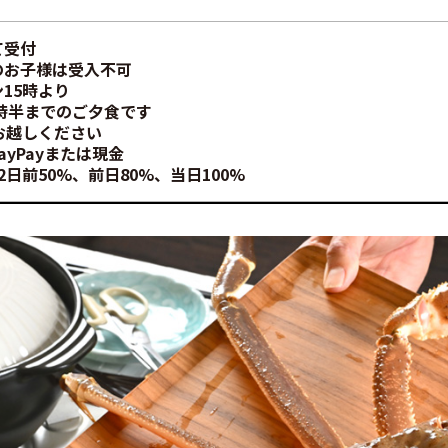
15時より
0時半までのご夕食です
お越しください
yPayまたは現金
日前50%、前日80%、当日100%