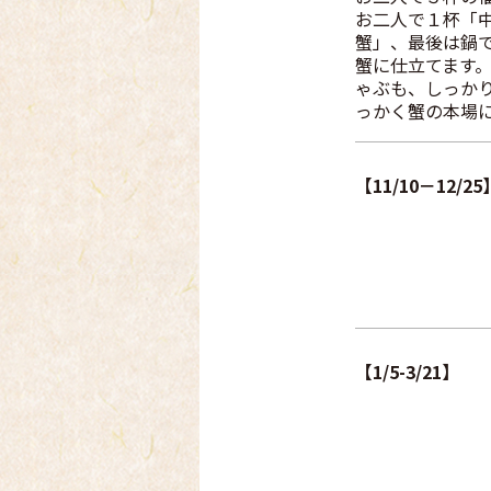
ゃぶも、しっか
っかく蟹の本場
【11/10－12/25
【1/5-3/21】
※ 偶数人数に
※ 小学生以下