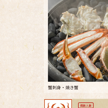
偶数人数
【一泊二食／
「
蟹さしみと