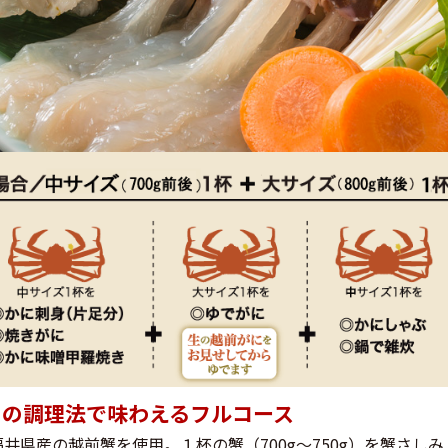
くの調理法で味わえるフルコース
井県産の越前蟹を使用。１杯の蟹（700g～750g）を蟹さし
サイズ（700g～750g）を蟹しゃぶ」、お二人で１杯「大サイズ（
で雑炊と、多くの調理法で味わえるフルコース。調理前の蟹を
。あらやでは「ゆで蟹」「蟹しゃぶ」の両方を丸ごと１杯ずつ