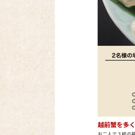
越前蟹を多
お二人で３杯の福
お二人で１杯「中
蟹」、最後は鍋
蟹に仕立てます