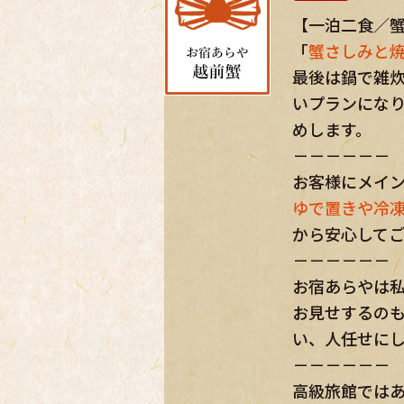
最後は鍋で雑
いプランにな
めします。
－－－－－－
お客様にメイ
ゆで置きや冷
から安心して
－－－－－－
お宿あらやは
お見せするの
い、人任せに
－－－－－－
高級旅館では
金額です。料
－－－－－－
※大人のみ、