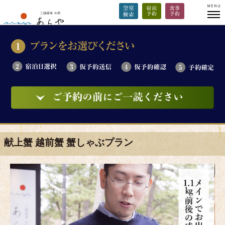
献上蟹 越前蟹 蟹しゃぶプラン