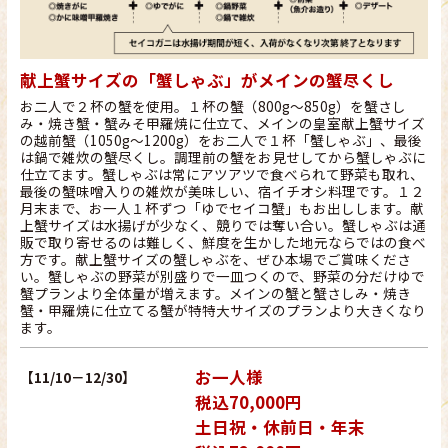
献上蟹サイズの「蟹しゃぶ」がメインの蟹尽くし
お二人で２杯の蟹を使用。１杯の蟹（800g～850g）を蟹さし
み・焼き蟹・蟹みそ甲羅焼に仕立て、メインの皇室献上蟹サイズ
の越前蟹（1050g～1200g）をお二人で１杯「蟹しゃぶ」、最後
は鍋で雑炊の蟹尽くし。調理前の蟹をお見せしてから蟹しゃぶに
仕立てます。蟹しゃぶは常にアツアツで食べられて野菜も取れ、
最後の蟹味噌入りの雑炊が美味しい、宿イチオシ料理です。１２
月末まで、お一人１杯ずつ「ゆでセイコ蟹」もお出しします。献
上蟹サイズは水揚げが少なく、競りでは奪い合い。蟹しゃぶは通
販で取り寄せるのは難しく、鮮度を生かした地元ならではの食べ
方です。献上蟹サイズの蟹しゃぶを、ぜひ本場でご賞味くださ
い。蟹しゃぶの野菜が別盛りで一皿つくので、野菜の分だけゆで
蟹プランより全体量が増えます。メインの蟹と蟹さしみ・焼き
蟹・甲羅焼に仕立てる蟹が特特大サイズのプランより大きくなり
ます。
お一人様
【11/10－12/30】
税込70,000円
土日祝・休前日・年末