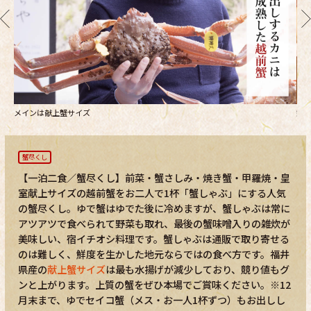
メインは献上蟹サイズ
鍋
蟹尽くし
【一泊二食／蟹尽くし】前菜・蟹さしみ・焼き蟹・甲羅焼・皇
室献上サイズの越前蟹をお二人で1杯「蟹しゃぶ」にする人気
の蟹尽くし。ゆで蟹はゆでた後に冷めますが、蟹しゃぶは常に
アツアツで食べられて野菜も取れ、最後の蟹味噌入りの雑炊が
美味しい、宿イチオシ料理です。蟹しゃぶは通販で取り寄せる
のは難しく、鮮度を生かした地元ならではの食べ方です。福井
県産の
献上蟹サイズ
は最も水揚げが減少しており、競り値もグ
ンと上がります。上質の蟹をぜひ本場でご賞味ください。※12
月末まで、ゆでセイコ蟹（メス・お一人1杯ずつ）もお出しし