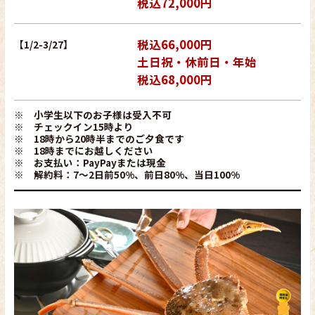
税込72,000円
税込66,000円
【1/2-3/27】
土日祝・休前日・年始
税込68,000円
※ 小学生以下のお子様は受入不可
※ チェックイン15時より
※ 18時から20時半までのご夕食です
※ 18時までにお越しください
※ お支払い：PayPayまたは現金
※ 解約料：7～2日前50%、前日80%、当日100%