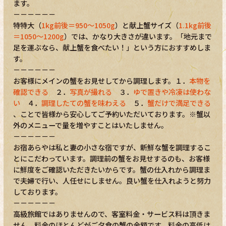
ます。
－－－－－－
特特大（
1kg前後＝950～1050g
）と献上蟹サイズ（
1.1kg前後
＝1050～1200g
）では、かなり大きさが違います。「地元まで
足を運ぶなら、献上蟹を食べたい！」という方におすすめしま
す。
－－－－－－
お客様にメインの蟹をお見せしてから調理します。１．
本物を
確認できる
２．
写真が撮れる
３．
ゆで置きや冷凍は使わな
い
４．
調理したての蟹を味わえる
５．
蟹だけで満足できる
、ことで皆様から安心してご予約いただいております。※蟹以
外のメニューで量を増やすことはいたしません。
－－－－－－
お宿あらやは私と妻の小さな宿ですが、新鮮な蟹を調理するこ
とにこだわっています。調理前の蟹をお見せするのも、お客様
に鮮度をご確認いただきたいからです。蟹の仕入れから調理ま
で夫婦で行い、人任せにしません。良い蟹を仕入れようと努力
しております。
－－－－－－
高級旅館ではありませんので、客室料金・サービス料は頂きま
せん。料金のほとんどがご夕食の蟹の金額です。料金の高低は