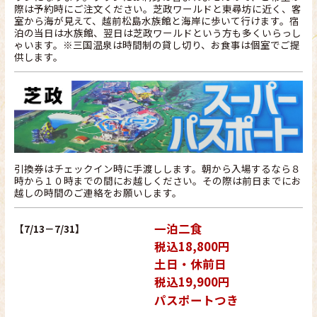
際は予約時にご注文ください。芝政ワールドと東尋坊に近く、客
室から海が見えて、越前松島水族館と海岸に歩いて行けます。宿
泊の当日は水族館、翌日は芝政ワールドという方も多くいらっし
ゃいます。※三国温泉は時間制の貸し切り、お食事は個室でご提
供します。
引換券はチェックイン時に手渡しします。朝から入場するなら８
時から１０時までの間にお越しください。その際は前日までにお
越しの時間のご連絡をお願いします。
一泊二食
【7/13－7/31】
税込18,800円
土日・休前日
税込19,900円
パスポートつき