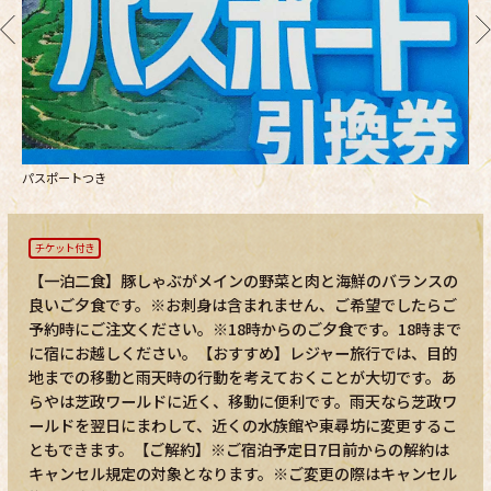
パスポートつき
夕
チケット付き
【一泊二食】豚しゃぶがメインの野菜と肉と海鮮のバランスの
良いご夕食です。※お刺身は含まれません、ご希望でしたらご
予約時にご注文ください。※18時からのご夕食です。18時まで
に宿にお越しください。【おすすめ】レジャー旅行では、目的
地までの移動と雨天時の行動を考えておくことが大切です。あ
らやは芝政ワールドに近く、移動に便利です。雨天なら芝政ワ
ールドを翌日にまわして、近くの水族館や東尋坊に変更するこ
ともできます。【ご解約】※ご宿泊予定日7日前からの解約は
キャンセル規定の対象となります。※ご変更の際はキャンセル