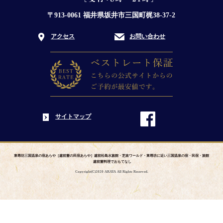
〒913-0061 福井県坂井市三国町梶38-37-2
アクセス
お問い合わせ
サイトマップ
東尋坊三国温泉の宿あらや［越前蟹の民宿あらや］越前松島水族館・芝政ワールド・東尋坊に近い三国温泉の宿・民宿・旅館
越前蟹料理でおもてなし
Copyright(C)2020 ARAYA All Rights Reserved.