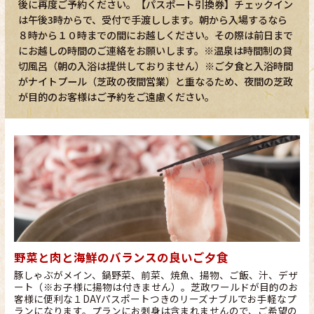
後に再度ご予約ください。【パスポート引換券】チェックイン
は午後3時からで、受付で手渡しします。朝から入場するなら
８時から１０時までの間にお越しください。その際は前日まで
にお越しの時間のご連絡をお願いします。※温泉は時間制の貸
切風呂（朝の入浴は提供しておりません）※ご夕食と入浴時間
がナイトプール（芝政の夜間営業）と重なるため、夜間の芝政
が目的のお客様はご予約をご遠慮ください。
野菜と肉と海鮮のバランスの良いご夕食
豚しゃぶがメイン、鍋野菜、前菜、焼魚、揚物、ご飯、汁、デザ
ート（※お子様に揚物は付きません）。芝政ワールドが目的のお
客様に便利な１DAYパスポートつきのリーズナブルでお手軽なプ
ランになります。プランにお刺身は含まれませんので、ご希望の