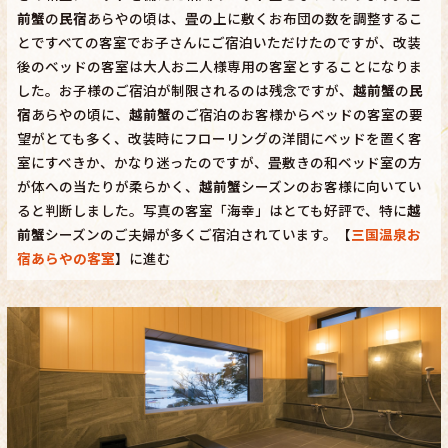
前蟹
の
民宿
あらやの頃は、畳の上に敷くお布団の数を調整するこ
とですべての客室でお子さんにご宿泊いただけたのですが、改装
後のベッドの客室は大人お二人様専用の客室とすることになりま
した。お子様のご宿泊が制限されるのは残念ですが、
越前蟹
の
民
宿
あらやの頃に、
越前蟹
のご宿泊のお客様からベッドの客室の要
望がとても多く、改装時にフローリングの洋間にベッドを置く客
室にすべきか、かなり迷ったのですが、畳敷きの和ベッド室の方
が体への当たりが柔らかく、
越前蟹
シーズンのお客様に向いてい
ると判断しました。写真の客室「海幸」はとても好評で、特に
越
前蟹
シーズンのご夫婦が多くご宿泊されています。【
三国温泉お
宿あらやの客室
】に進む