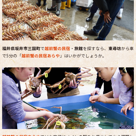
福井県坂井市三国町
で
越前蟹の民宿
・
旅館
を探すなら、
東尋坊
から車
で5分の「
越前蟹の民宿あらや
」はいかがでしょうか。