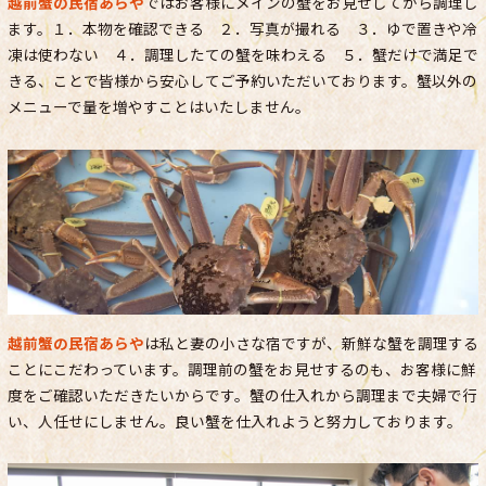
越前蟹の民宿あらや
ではお客様にメインの蟹をお見せしてから調理し
ます。１．本物を確認できる ２．写真が撮れる ３．ゆで置きや冷
凍は使わない ４．調理したての蟹を味わえる ５．蟹だけで満足で
きる、ことで皆様から安心してご予約いただいております。蟹以外の
メニューで量を増やすことはいたしません。
越前蟹の民宿あらや
は私と妻の小さな宿ですが、新鮮な蟹を調理する
ことにこだわっています。調理前の蟹をお見せするのも、お客様に鮮
度をご確認いただきたいからです。蟹の仕入れから調理まで夫婦で行
い、人任せにしません。良い蟹を仕入れようと努力しております。