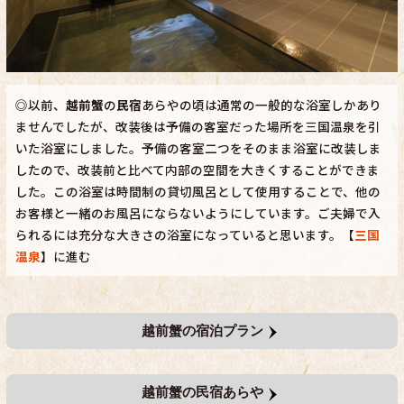
◎以前、
越前蟹
の
民宿
あらやの頃は通常の一般的な浴室しかあり
ませんでしたが、改装後は予備の客室だった場所を三国温泉を引
いた浴室にしました。予備の客室二つをそのまま浴室に改装しま
したので、改装前と比べて内部の空間を大きくすることができま
した。この浴室は時間制の貸切風呂として使用することで、他の
お客様と一緒のお風呂にならないようにしています。ご夫婦で入
られるには充分な大きさの浴室になっていると思います。【
三国
温泉
】に進む
越前蟹の宿泊プラン
越前蟹の民宿あらや