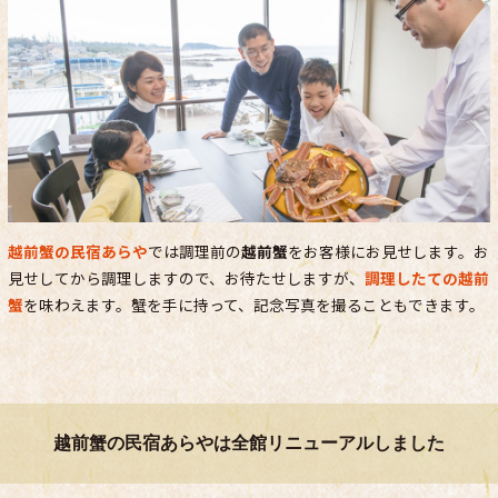
越前蟹の民宿あらや
では調理前の
越前蟹
をお客様にお見せします。お
見せしてから調理しますので、お待たせしますが、
調理したての越前
蟹
を味わえます。蟹を手に持って、記念写真を撮ることもできます。
越前蟹の民宿あらやは全館リニューアルしました