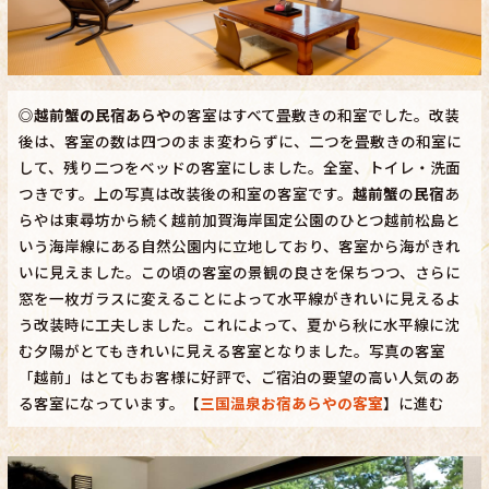
◎
越前蟹の民宿あらや
の客室はすべて畳敷きの和室でした。改装
後は、客室の数は四つのまま変わらずに、二つを畳敷きの和室に
して、残り二つをベッドの客室にしました。全室、トイレ・洗面
つきです。上の写真は改装後の和室の客室です。
越前蟹
の
民宿
あ
らやは東尋坊から続く越前加賀海岸国定公園のひとつ越前松島と
いう海岸線にある自然公園内に立地しており、客室から海がきれ
いに見えました。この頃の客室の景観の良さを保ちつつ、さらに
窓を一枚ガラスに変えることによって水平線がきれいに見えるよ
う改装時に工夫しました。これによって、夏から秋に水平線に沈
む夕陽がとてもきれいに見える客室となりました。写真の客室
「越前」はとてもお客様に好評で、ご宿泊の要望の高い人気のあ
る客室になっています。【
三国温泉お宿あらやの客室
】に進む