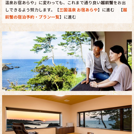
温泉お宿あらや」に変わっても、これまで通り良い
越前蟹
をお出
しできるよう努力します。【
三国温泉 お宿あらや
】に進む 【
越
前蟹の宿泊予約・プラン一覧
】に進む