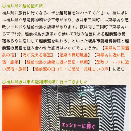
◎福井県と越前蟹の旅
福井県に旅行に行くなら、ぜひ
越前蟹
を味わってください。福井県に
は福井県立恐竜博物館や永平寺があり、坂井市三国町には東尋坊や芝
政ワールドや越前松島水族館があります。夜は同じ三国町で東尋坊か
ら車で5分、越前松島水族館から歩いて3分の位置にある
越前蟹の民
宿あらや
に宿泊して
越前蟹
を味わう、といった
坂井市龍翔博物館
と
越
前蟹の民宿
を組み合わせた旅行はいかがでしょうか。【
東尋坊三国温
泉の宿
】【
海が見える客室
】【
温泉の貸切風呂
】【
東尋坊に近い民
宿・旅館
】【
越前松島水族館に近い民宿・旅館
】【
芝政ワールドに近
い民宿・旅館
】【
越前蟹の口コミ・ご感想・美味しいの声
】に進む
◎福井県坂井市の龍翔博物館に行ってきました