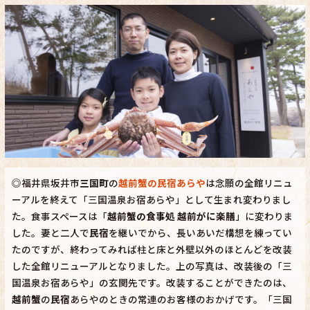
◎福井県坂井市
三国町
の
越前蟹の民宿あらや
は念願の全館リニュ
ーアルを終えて「三国温泉お宿あらや」として生まれ変わりまし
た。食事スペースは「
越前蟹の食事処 越前がに楽膳
」に変わりま
した。妻と二人で
民宿
を継いでから、長いあいだ構想を練ってい
たのですが、終わってみれば柱と床と外壁以外のほとんどを改装
した全館リニューアルとなりました。上の写真は、改装後の「三
国温泉お宿あらや」の玄関先です。改装することができたのは、
越前蟹
の
民宿
あらやのときの常連のお客様のおかげです。「三国