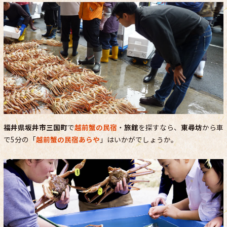
福井県坂井市三国町
で
越前蟹の民宿
・
旅館
を探すなら、
東尋坊
から車
で5分の「
越前蟹の民宿あらや
」はいかがでしょうか。