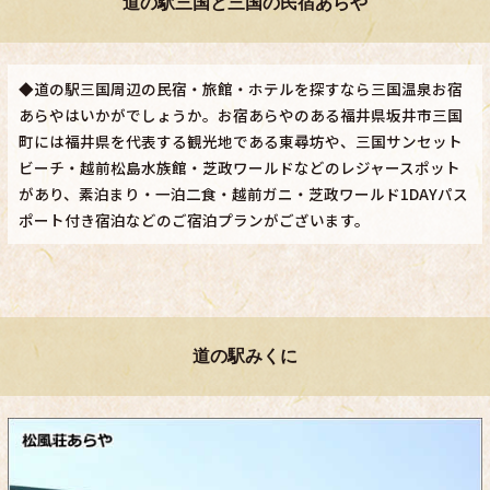
道の駅三国と三国の民宿あらや
◆道の駅三国周辺の民宿・旅館・ホテルを探すなら三国温泉お宿
あらやはいかがでしょうか。お宿あらやのある福井県坂井市三国
町には福井県を代表する観光地である東尋坊や、三国サンセット
ビーチ・越前松島水族館・芝政ワールドなどのレジャースポット
があり、素泊まり・一泊二食・越前ガニ・芝政ワールド1DAYパス
ポート付き宿泊などのご宿泊プランがございます。
道の駅みくに