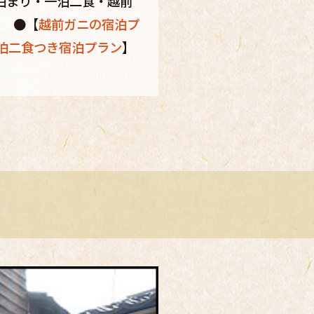
泊まり・一泊二食・越前
。 ●【
越前ガニの宿泊プ
泊二食つき宿泊プラン
】