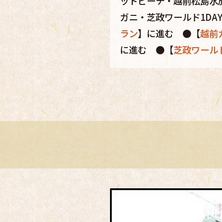
ットビーチ・越前松島水
ガニ・芝政ワールド1D
ラン
】に進む ●【
越前
に進む ●【
芝政ワール