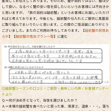
重視してお伝えしております。そのため、蟹が目的ではない、蟹は少
しで良い、なるべく蟹の安い宿を探したいというお客様には不向きか
と思いますが、「旅の目的は越前蟹」というお客様にお越しいただけ
ればと考えております。今後とも、越前蟹の仕入れとご提供に真面目
に取り組んでまいりたいと思います。この度のご宿泊誠にありがとう
ございました。またのご利用お待ちしております。【
越前蟹の民宿あ
らや
】【
越前蟹の宿泊プラン一覧
】に進む
◎越前蟹シーズンの口コミ・ご感想・美味しいの声／お客様アンケー
トより
Ｑ＝何が決め手となって、当宿を選びましたか？
Ａ＝本場の越前蟹を食べたいと思った事、清潔さ、温泉・・・。落ち