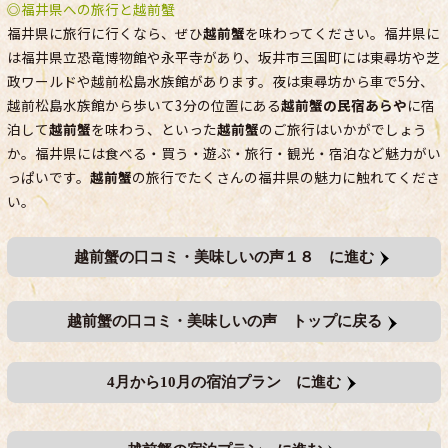
◎福井県への旅行と越前蟹
福井県に旅行に行くなら、ぜひ
越前蟹
を味わってください。福井県に
は福井県立恐竜博物館や永平寺があり、坂井市三国町には東尋坊や芝
政ワールドや越前松島水族館があります。夜は東尋坊から車で5分、
越前松島水族館から歩いて3分の位置にある
越前蟹の民宿あらや
に宿
泊して
越前蟹
を味わう、といった
越前蟹
のご旅行はいかがでしょう
か。福井県には食べる・買う・遊ぶ・旅行・観光・宿泊など魅力がい
っぱいです。
越前蟹
の旅行でたくさんの福井県の魅力に触れてくださ
い。
越前蟹の口コミ・美味しいの声１８ に進む
越前蟹の口コミ・美味しいの声 トップに戻る
4月から10月の宿泊プラン に進む