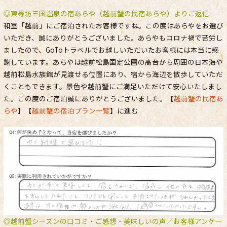
◎東尋坊三国温泉の宿あらや（越前蟹の民宿あらや）よりご返信
和室「越前」にご宿泊されたお客様ですね。この度はあらやをお選び
いただき、誠にありがとうございました。あらやもコロナ禍で苦労し
ましたので、GoToトラベルでお越しいただいたお客様には本当に感
謝しています。あらやは越前松島国定公園の高台から周囲の日本海や
越前松島水族館が見渡せる位置にあり、宿から海辺を散歩していただ
くこともできます。景色や越前蟹にご満足いただけて安心いたしまし
た。この度のご宿泊誠にありがとうございました。【
越前蟹の民宿あ
らや
】【
越前蟹の宿泊プラン一覧
】に進む
◎越前蟹シーズンの口コミ・ご感想・美味しいの声／お客様アンケー