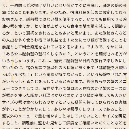
く、一週間ほど水揚げが無いとセリ値がすぐに高騰し、通常の倍の金
額になることもあります。そのため、宿泊料金を低めに設定してある
お宿さんは、越前蟹ではない蟹を使用するか、いつでも使用できる冷
凍の蟹を使うか、セリ値が上がったら食事の蟹の量を減らして調節す
るか、という選択をされることも多いと思います。また旅館さんなど
の人出を多く使うお宿では利益を出すためにセリ値が高騰することを
前提として料金設定をされていると思います。ですので、なかには
「あらやは越前蟹の蟹尽くしなのか？」ということを確認される方が
いらっしゃいます。これは、過去に越前蟹が目的の旅行で楽しみにし
ていたのに、宿の食事で蟹以外のお料理が多く出て「越前蟹をお腹い
っぱい食べた！」という実感が持てなかった、という経験をされた方
がいらっしゃることを示していると思います。お宿あらやの蟹のメニ
ューにつきましては、海鮮が中心で蟹は添え物なのか？蟹のコースだ
が蟹身を使った細かい料理ばかりなのか？セリ値が高騰しても大きい
サイズの蟹は食べられるのか？といった疑問を持っておられるお客様
が多いことが分かりまして、あらやは蟹尽くしのコースであること、
蟹以外のメニューで量を増やすことはしていないこと、サイズを明記
すること、調理前に蟹をお見せして鮮度をご確認いただくことなどを