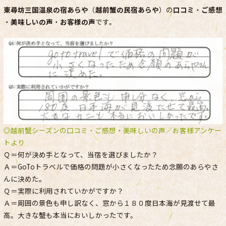
東尋坊三国温泉の宿あらや
（
越前蟹の民宿あらや
）の
口コミ
・
ご感想
・
美味しいの声
・
お客様の声
です。
◎越前蟹シーズンの口コミ・ご感想・美味しいの声／お客様アンケー
トより
Ｑ＝何が決め手となって、当宿を選びましたか？
Ａ＝GoToトラベルで価格の問題が小さくなったため念願のあらやさ
んに決めた。
Ｑ＝実際に利用されていかがですか？
Ａ＝周囲の景色も申し訳なく、窓から１８０度日本海が見渡せて最
高。大きな蟹も本当においしかったです。