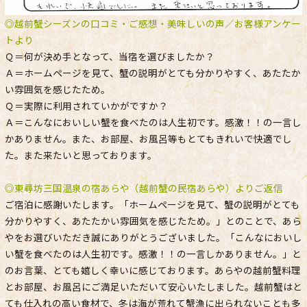
◎越前蟹シーズンの口コミ・ご感想・美味しいの声／お客様アンケー
トより
Ｑ＝何が決め手となって、当宿を選びましたか？
Ａ＝ホームページを見て、蟹の説明がとても分かりやすく、あたたか
い雰囲気を感じたため。
Ｑ＝実際に利用されていかがですか？
Ａ＝こんなにおいしい蟹を食べたのは人生初です。感激！！の一言し
かありません。また、お部屋、お風呂等もとてもきれいで快適でし
た。また来たいと思っております。
◎東尋坊三国温泉の宿あらや（越前蟹の民宿あらや）よりご返信
ご宿泊に感謝いたします。「ホームページを見て、蟹の説明がとても
分かりやすく、あたたかい雰囲気を感じたため。」とのことで、あら
やをお選びいただき誠にありがとうございました。「こんなにおいし
い蟹を食べたのは人生初です。感激！！の一言しかありません。」と
のお言葉、とても嬉しく幸いに感じております。あらやの越前蟹料理
とお部屋、お風呂にご満足いただいて安心いたしました。越前蟹はと
ても仕入れの高い食材で、冬は海が荒れて蟹漁に出られないことも多