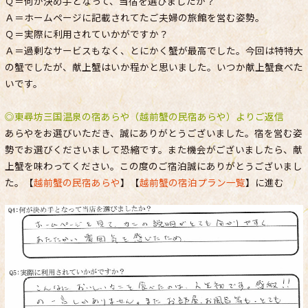
Ｑ＝何が決め手となって、当宿を選びましたか？
Ａ＝ホームページに記載されてたご夫婦の旅館を営む姿勢。
Ｑ＝実際に利用されていかがですか？
Ａ＝過剰なサービスもなく、とにかく蟹が最高でした。今回は特特大
の蟹でしたが、献上蟹はいか程かと思いました。いつか献上蟹食べた
いです。
◎東尋坊三国温泉の宿あらや（越前蟹の民宿あらや）よりご返信
あらやをお選びいただき、誠にありがとうございました。宿を営む姿
勢でお選びくださいまして恐縮です。また機会がございましたら、献
上蟹を味わってください。この度のご宿泊誠にありがとうございまし
た。【
越前蟹の民宿あらや
】【
越前蟹の宿泊プラン一覧
】に進む