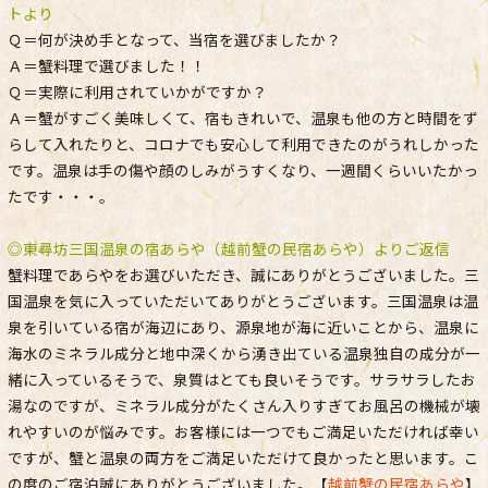
トより
Ｑ＝何が決め手となって、当宿を選びましたか？
Ａ＝蟹料理で選びました！！
Ｑ＝実際に利用されていかがですか？
Ａ＝蟹がすごく美味しくて、宿もきれいで、温泉も他の方と時間をず
らして入れたりと、コロナでも安心して利用できたのがうれしかった
です。温泉は手の傷や顔のしみがうすくなり、一週間くらいいたかっ
たです・・・。
◎東尋坊三国温泉の宿あらや（越前蟹の民宿あらや）よりご返信
蟹料理であらやをお選びいただき、誠にありがとうございました。三
国温泉を気に入っていただいてありがとうございます。三国温泉は温
泉を引いている宿が海辺にあり、源泉地が海に近いことから、温泉に
海水のミネラル成分と地中深くから湧き出ている温泉独自の成分が一
緒に入っているそうで、泉質はとても良いそうです。サラサラしたお
湯なのですが、ミネラル成分がたくさん入りすぎてお風呂の機械が壊
れやすいのが悩みです。お客様には一つでもご満足いただければ幸い
ですが、蟹と温泉の両方をご満足いただけて良かったと思います。こ
の度のご宿泊誠にありがとうございました。【
越前蟹の民宿あらや
】