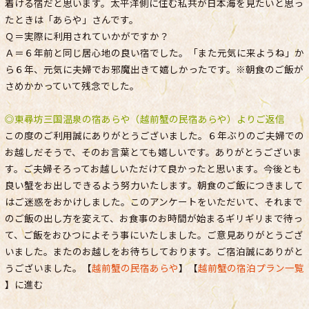
着ける宿だと思います。太平洋側に住む私共が日本海を見たいと思っ
たときは「あらや」さんです。
Ｑ＝実際に利用されていかがですか？
Ａ＝６年前と同じ居心地の良い宿でした。「また元気に来ようね」か
ら６年、元気に夫婦でお邪魔出きて嬉しかったです。※朝食のご飯が
さめかかっていて残念でした。
◎東尋坊三国温泉の宿あらや（越前蟹の民宿あらや）よりご返信
この度のご利用誠にありがとうございました。６年ぶりのご夫婦での
お越しだそうで、そのお言葉とても嬉しいです。ありがとうございま
す。ご夫婦そろってお越しいただけて良かったと思います。今後とも
良い蟹をお出しできるよう努力いたします。朝食のご飯につきまして
はご迷惑をおかけしました。このアンケートをいただいて、それまで
のご飯の出し方を変えて、お食事のお時間が始まるギリギリまで待っ
て、ご飯をおひつによそう事にいたしました。ご意見ありがとうござ
いました。またのお越しをお待ちしております。ご宿泊誠にありがと
うございました。【
越前蟹の民宿あらや
】【
越前蟹の宿泊プラン一覧
】に進む