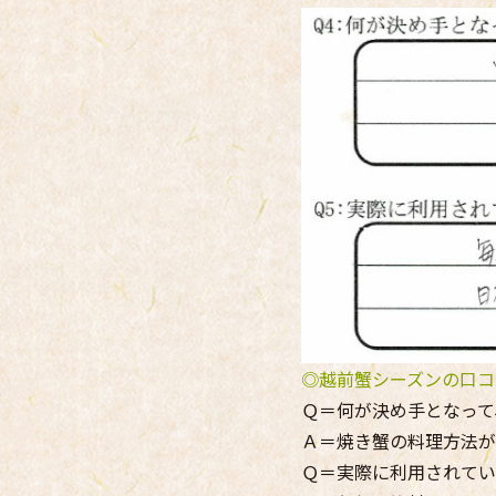
◎越前蟹シーズンの口コ
Ｑ＝何が決め手となって
Ａ＝焼き蟹の料理方法が
Ｑ＝実際に利用されてい