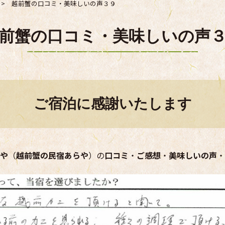
>
越前蟹の口コミ・美味しいの声３９
前蟹の口コミ・美味しいの声
ご宿泊に感謝いたします
や
（
越前蟹の民宿あらや
）の
口コミ
・
ご感想
・
美味しいの声
・