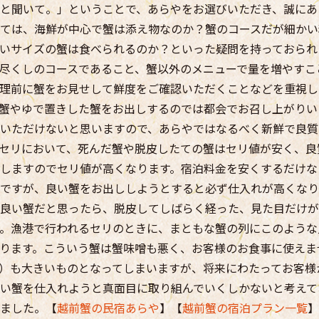
と聞いて。」ということで、あらやをお選びいただき、誠にあ
ては、海鮮が中心で蟹は添え物なのか？蟹のコースだが細かい
いサイズの蟹は食べられるのか？といった疑問を持っておられ
尽くしのコースであること、蟹以外のメニューで量を増やすこ
理前に蟹をお見せして鮮度をご確認いただくことなどを重視し
蟹やゆで置きした蟹をお出しするのでは都会でお召し上がりい
いただけないと思いますので、あらやではなるべく新鮮で良質
セリにおいて、死んだ蟹や脱皮したての蟹はセリ値が安く、良
しますのでセリ値が高くなります。宿泊料金を安くするだけな
ですが、良い蟹をお出ししようとすると必ず仕入れが高くなり
良い蟹だと思ったら、脱皮してしばらく経った、見た目だけが
。漁港で行われるセリのときに、まともな蟹の列にこのような
ります。こういう蟹は蟹味噌も悪く、お客様のお食事に使えま
）も大きいものとなってしまいますが、将来にわたってお客様
い蟹を仕入れようと真面目に取り組んでいくしかないと考えて
ました。【
越前蟹の民宿あらや
】【
越前蟹の宿泊プラン一覧
】