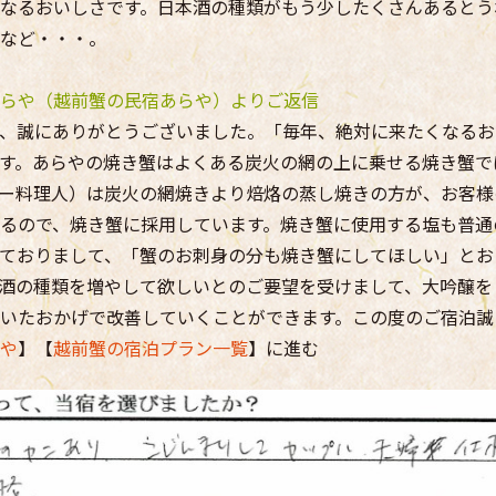
なるおいしさです。日本酒の種類がもう少したくさんあるとう
など・・・。
らや（越前蟹の民宿あらや）よりご返信
、誠にありがとうございました。「毎年、絶対に来たくなるお
す。あらやの焼き蟹はよくある炭火の網の上に乗せる焼き蟹で
ー料理人）は炭火の網焼きより焙烙の蒸し焼きの方が、お客様
るので、焼き蟹に採用しています。焼き蟹に使用する塩も普通
ておりまして、「蟹のお刺身の分も焼き蟹にしてほしい」とお
酒の種類を増やして欲しいとのご要望を受けまして、大吟醸を
いたおかげで改善していくことができます。この度のご宿泊誠
や
】【
越前蟹の宿泊プラン一覧
】に進む