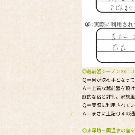
◎越前蟹シーズンの口コ
Ｑ＝何が決め手となって
Ａ＝上質な越前蟹を頂け
庭的な宿と評判。家族風
Ｑ＝実際に利用されてい
Ａ＝まさに上記Ｑ４の通
◎東尋坊三国温泉の宿あ