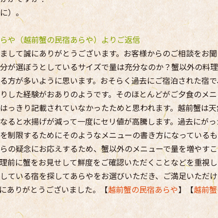
に）。
らや（越前蟹の民宿あらや）よりご返信
まして誠にありがとうございます。お客様からのご相談をお聞
分が選ぼうとしているサイズで量は充分なのか？蟹以外の料理
る方が多いように思います。おそらく過去にご宿泊された宿で
りした経験がおありのようです。そのほとんどがご夕食のメニ
はっきり記載されていなかったためと思われます。越前蟹は天
なると水揚げが減って一度にセリ値が高騰します。過去にがっ
を制限するためにそのようなメニューの書き方になっているも
らの疑念にお応えするため、蟹以外のメニューで量を増やすこ
理前に蟹をお見せして鮮度をご確認いただくことなどを重視し
している宿を探してあらやをお選びいただき、ご満足いただけ
にありがとうございました。【
越前蟹の民宿あらや
】【
越前蟹