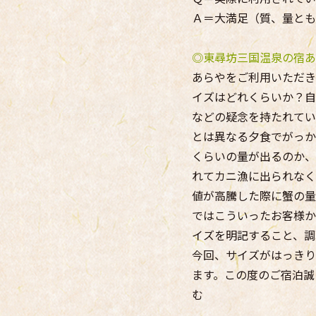
Ａ＝大満足（質、量とも
◎東尋坊三国温泉の宿あ
あらやをご利用いただき
イズはどれくらいか？自
などの疑念を持たれてい
とは異なる夕食でがっか
くらいの量が出るのか、
れてカニ漁に出られなく
値が高騰した際に蟹の量
ではこういったお客様か
イズを明記すること、調
今回、サイズがはっきり
ます。この度のご宿泊誠
む