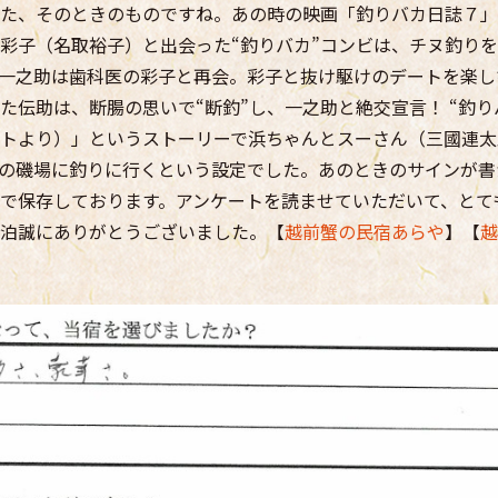
た、そのときのものですね。あの時の映画「釣りバカ日誌７」
彩子（名取裕子）と出会った“釣りバカ”コンビは、チヌ釣り
一之助は歯科医の彩子と再会。彩子と抜け駆けのデートを楽し
た伝助は、断腸の思いで“断釣”し、一之助と絶交宣言！ “釣り
トより）」というストーリーで浜ちゃんとスーさん（三國連太
の磯場に釣りに行くという設定でした。あのときのサインが書
で保存しております。アンケートを読ませていただいて、とて
泊誠にありがとうございました。【
越前蟹の民宿あらや
】【
越