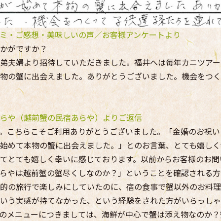
ミ・ご感想・美味しいの声／お客様アンケートより
かがですか？
弟夫婦より招待していただきました。福井へは毎年カニツアー
物の蟹に出会えました。ありがとうございました。機会をつく
らや（越前蟹の民宿あらや）よりご返信
。こちらこそご利用ありがとうございました。「金婚のお祝い
始めて本物の蟹に出会えました。」とのお言葉、とても嬉しく
てとても嬉しく幸いに感じております。以前からお客様のお問
らやは越前蟹の蟹尽くしなのか？」ということを確認される方
的の旅行で楽しみにしていたのに、宿の食事で蟹以外のお料理
いう実感が持てなかった、という経験をされた方がいらっしゃ
のメニューにつきましては、海鮮が中心で蟹は添え物なのか？