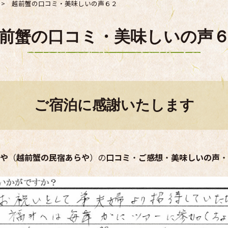
>
越前蟹の口コミ・美味しいの声６２
前蟹の口コミ・美味しいの声
ご宿泊に感謝いたします
や
（
越前蟹の民宿あらや
）の
口コミ
・
ご感想
・
美味しいの声
・