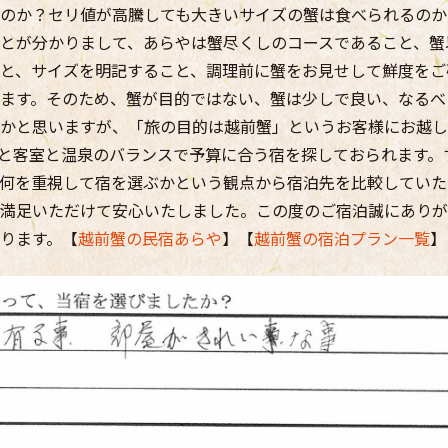
のか？セリ値が高騰しても大きいサイズの蟹は食べられるのか
とが分かりまして、あらやは蟹尽くしのコースであること、蟹
と、サイズを明記すること、調理前に蟹をお見せして鮮度をご
ます。そのため、蟹が目的ではない、蟹は少しで良い、なるべ
かと思いますが、「旅の目的は越前蟹」というお客様にお越し
と客室と温泉のバランスで予算に合う宿を探しておられます。
何を重視して宿を選ぶかという観点から宿泊先を比較していた
満足いただけて安心いたしました。この度のご宿泊誠にありが
ります。【
越前蟹の民宿あらや
】【
越前蟹の宿泊プラン一覧
】