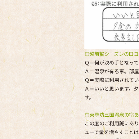
◎越前蟹シーズンの口コ
Ｑ＝何が決め手となって
Ａ＝温泉が有る事。部屋
Ｑ＝実際に利用されてい
Ａ＝いいと思います。夕
す。
◎東尋坊三国温泉の宿あ
この度のご利用誠にあり
ューで量を増やすことは