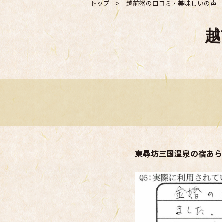
トップ
>
越前蟹の口コミ・美味しいの声
越
東尋坊三国温泉の宿あら