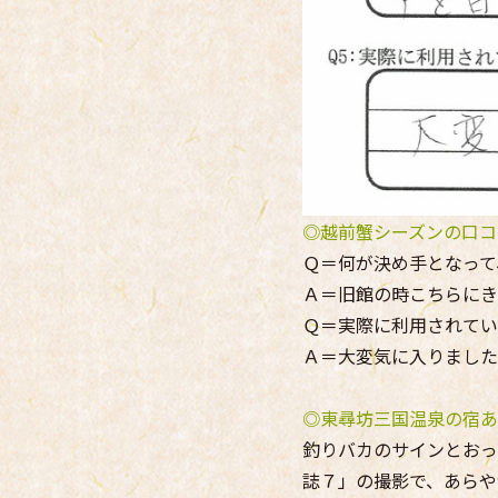
◎越前蟹シーズンの口コ
Ｑ＝何が決め手となって
Ａ＝旧館の時こちらにき
Ｑ＝実際に利用されてい
Ａ＝大変気に入りました
◎東尋坊三国温泉の宿あ
釣りバカのサインとおっ
誌７」の撮影で、あらや