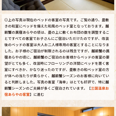
◎上の写真は現在のベッドの客室の写真です。ご覧の通り、畳敷
きの和室にベッドを備えた和風のベッド室となっております。
越
前蟹
の
民宿
あらやの頃は、畳の上に敷くお布団の数を調整するこ
とですべての客室でお子さんにご宿泊いただけたのですが、改装
後のベッドの客室は大人お二人様専用の客室とすることになりま
した。お子様のご宿泊が制限されるのは残念ですが、
越前蟹
の
民
宿
あらやの頃に、
越前蟹
のご宿泊のお客様からベッドの客室の要
望がとても多く、改装時にフローリングの洋間にベッドを置く客
室にすべきか、かなり迷ったのですが、畳敷きの和ベッド室の方
が体への当たりが柔らかく、
越前蟹
シーズンのお客様に向いてい
ると判断しました。写真の客室「海幸」はとても好評で、特に
越
前蟹
シーズンのご夫婦が多くご宿泊されています。【
三国温泉お
宿あらやの客室
】に進む