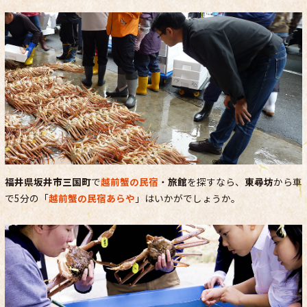
福井県坂井市三国町
で
越前蟹の民宿
・
旅館
を探すなら、
東尋坊
から車
で5分の「
越前蟹の民宿あらや
」はいかがでしょうか。