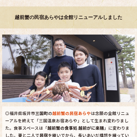
越前蟹の民宿あらやは全館リニューアルしました
◎福井県坂井市
三国町
の
越前蟹の民宿あらや
は念願の全館リニュ
ーアルを終えて「三国温泉お宿あらや」として生まれ変わりまし
た。食事スペースは「
越前蟹の食事処 越前がに楽膳
」に変わりま
した。妻と二人で
民宿
を継いでから、長いあいだ構想を練ってい