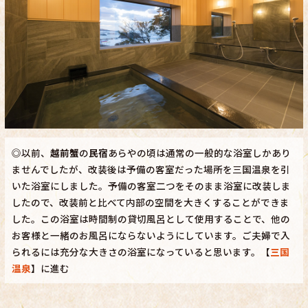
◎以前、
越前蟹
の
民宿
あらやの頃は通常の一般的な浴室しかあり
ませんでしたが、改装後は予備の客室だった場所を三国温泉を引
いた浴室にしました。予備の客室二つをそのまま浴室に改装しま
したので、改装前と比べて内部の空間を大きくすることができま
した。この浴室は時間制の貸切風呂として使用することで、他の
お客様と一緒のお風呂にならないようにしています。ご夫婦で入
られるには充分な大きさの浴室になっていると思います。【
三国
温泉
】に進む