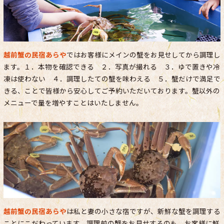
越前蟹の民宿あらや
ではお客様にメインの蟹をお見せしてから調理し
ます。１．本物を確認できる ２．写真が撮れる ３．ゆで置きや冷
凍は使わない ４．調理したての蟹を味わえる ５．蟹だけで満足で
きる、ことで皆様から安心してご予約いただいております。蟹以外の
メニューで量を増やすことはいたしません。
越前蟹の民宿あらや
は私と妻の小さな宿ですが、新鮮な蟹を調理する
ことにこだわっています。調理前の蟹をお見せするのも、お客様に鮮