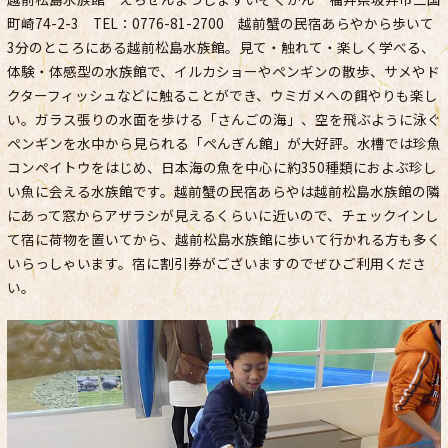
町崎74-2-3 TEL：0776-81-2700 越前蟹の民宿あらやから歩いて
3分のところにある越前松島水族館。見て・触れて・楽しく学べる、
体験・体感型の水族館で、イルカショーやペンギンの散歩、サメやド
クターフィッシュなどに触ることができ、ウミガメへの餌やりも楽し
い。ガラス張りの水面を歩ける「さんごの海」、空を飛ぶように泳ぐ
ペンギンを水中から見られる「ぺんぎん館」が大好評。水槽では珍魚
コンペイトウをはじめ、日本海の魚を中心に約350種類におよぶ珍し
い魚に会える水族館です。越前蟹の民宿あらやは越前松島水族館の隣
にあって窓からアザラシが見えるくらいに近いので、チェックインし
て宿に荷物を置いてから、越前松島水族館に歩いて行かれる方も多く
いらっしゃいます。宿に割引券がございますのでぜひご利用くださ
い。