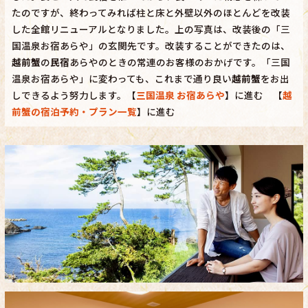
たのですが、終わってみれば柱と床と外壁以外のほとんどを改装
した全館リニューアルとなりました。上の写真は、改装後の「三
国温泉お宿あらや」の玄関先です。改装することができたのは、
越前蟹
の
民宿
あらやのときの常連のお客様のおかげです。「三国
温泉お宿あらや」に変わっても、これまで通り良い
越前蟹
をお出
しできるよう努力します。【
三国温泉 お宿あらや
】に進む 【
越
前蟹の宿泊予約・プラン一覧
】に進む