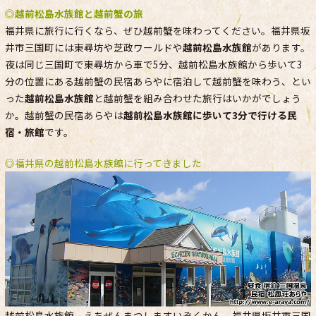
◎
越前松島水族館と越前蟹の旅
福井県に旅行に行くなら、ぜひ越前蟹を味わってください。福井県坂
井市三国町には東尋坊や芝政ワールドや
越前松島水族館
があります。
夜は同じ三国町で東尋坊から車で5分、越前松島水族館から歩いて3
分の位置にある越前蟹の民宿あらやに宿泊して越前蟹を味わう、とい
った
越前松島水族館
と越前蟹を組み合わせた旅行はいかがでしょう
か。越前蟹の民宿あらやは
越前松島水族館に歩いて3分で行ける民
宿・旅館
です。
◎福井県の越前松島水族館に行ってきました
越前松島水族館 えちぜんまつしますいぞくかん 福井県坂井市三国