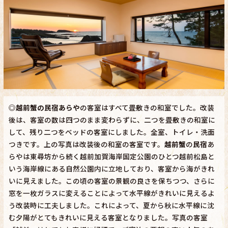
◎
越前蟹の民宿あらや
の客室はすべて畳敷きの和室でした。改装
後は、客室の数は四つのまま変わらずに、二つを畳敷きの和室に
して、残り二つをベッドの客室にしました。全室、トイレ・洗面
つきです。上の写真は改装後の和室の客室です。
越前蟹
の
民宿
あ
らやは東尋坊から続く越前加賀海岸国定公園のひとつ越前松島と
いう海岸線にある自然公園内に立地しており、客室から海がきれ
いに見えました。この頃の客室の景観の良さを保ちつつ、さらに
窓を一枚ガラスに変えることによって水平線がきれいに見えるよ
う改装時に工夫しました。これによって、夏から秋に水平線に沈
む夕陽がとてもきれいに見える客室となりました。写真の客室