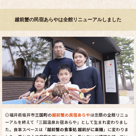
越前蟹の民宿あらやは全館リニューアルしました
◎福井県坂井市
三国町
の
越前蟹の民宿あらや
は念願の全館リニュ
ーアルを終えて「三国温泉お宿あらや」として生まれ変わりまし
た。食事スペースは「
越前蟹の食事処 越前がに楽膳
」に変わりま