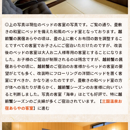
◎上の写真は現在のベッドの客室の写真です。ご覧の通り、畳敷
きの和室にベッドを備えた和風のベッド室となっております。
越
前蟹
の
民宿
あらやの頃は、畳の上に敷くお布団の数を調整するこ
とですべての客室でお子さんにご宿泊いただけたのですが、改装
後のベッドの客室は大人お二人様専用の客室とすることになりま
した。お子様のご宿泊が制限されるのは残念ですが、
越前蟹
の
民
宿
あらやの頃に、
越前蟹
のご宿泊のお客様からベッドの客室の要
望がとても多く、改装時にフローリングの洋間にベッドを置く客
室にすべきか、かなり迷ったのですが、畳敷きの和ベッド室の方
が体への当たりが柔らかく、
越前蟹
シーズンのお客様に向いてい
ると判断しました。写真の客室「海幸」はとても好評で、特に
越
前蟹
シーズンのご夫婦が多くご宿泊されています。【
三国温泉お
宿あらやの客室
】に進む