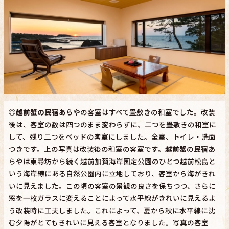
◎
越前蟹の民宿あらや
の客室はすべて畳敷きの和室でした。改装
後は、客室の数は四つのまま変わらずに、二つを畳敷きの和室に
して、残り二つをベッドの客室にしました。全室、トイレ・洗面
つきです。上の写真は改装後の和室の客室です。
越前蟹
の
民宿
あ
らやは東尋坊から続く越前加賀海岸国定公園のひとつ越前松島と
いう海岸線にある自然公園内に立地しており、客室から海がきれ
いに見えました。この頃の客室の景観の良さを保ちつつ、さらに
窓を一枚ガラスに変えることによって水平線がきれいに見えるよ
う改装時に工夫しました。これによって、夏から秋に水平線に沈
む夕陽がとてもきれいに見える客室となりました。写真の客室