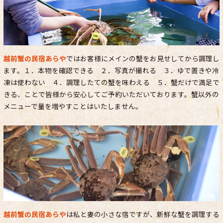
越前蟹の民宿あらや
ではお客様にメインの蟹をお見せしてから調理し
ます。１．本物を確認できる ２．写真が撮れる ３．ゆで置きや冷
凍は使わない ４．調理したての蟹を味わえる ５．蟹だけで満足で
きる、ことで皆様から安心してご予約いただいております。蟹以外の
メニューで量を増やすことはいたしません。
越前蟹の民宿あらや
は私と妻の小さな宿ですが、新鮮な蟹を調理する