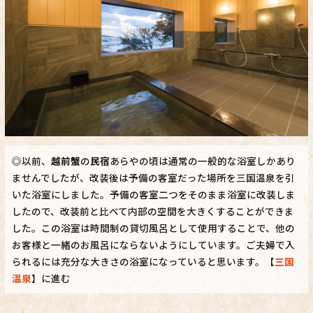
◎以前、
越前蟹
の
民宿
あらやの頃は通常の一般的な浴室しかあり
ませんでしたが、改装後は予備の客室だった場所を三国温泉を引
いた浴室にしました。予備の客室二つをそのまま浴室に改装しま
したので、改装前と比べて内部の空間を大きくすることができま
した。この浴室は時間制の貸切風呂として使用することで、他の
お客様と一緒のお風呂にならないようにしています。ご夫婦で入
られるには充分な大きさの浴室になっていると思います。【
三国
温泉
】に進む