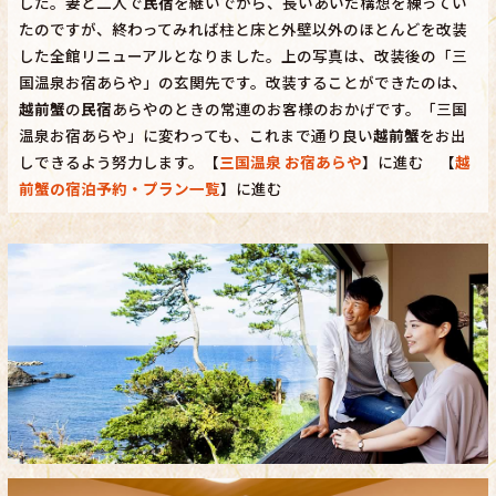
した。妻と二人で
民宿
を継いでから、長いあいだ構想を練ってい
たのですが、終わってみれば柱と床と外壁以外のほとんどを改装
した全館リニューアルとなりました。上の写真は、改装後の「三
国温泉お宿あらや」の玄関先です。改装することができたのは、
越前蟹
の
民宿
あらやのときの常連のお客様のおかげです。「三国
温泉お宿あらや」に変わっても、これまで通り良い
越前蟹
をお出
しできるよう努力します。【
三国温泉 お宿あらや
】に進む 【
越
前蟹の宿泊予約・プラン一覧
】に進む