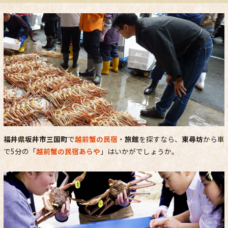
福井県坂井市三国町
で
越前蟹の民宿
・
旅館
を探すなら、
東尋坊
から車
で5分の「
越前蟹の民宿あらや
」はいかがでしょうか。