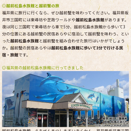
◎
越前松島水族館と越前蟹の旅
福井県に旅行に行くなら、ぜひ越前蟹を味わってください。福井県坂
井市三国町には東尋坊や芝政ワールドや
越前松島水族館
があります。
夜は同じ三国町で東尋坊から車で5分、越前松島水族館から歩いて3
分の位置にある越前蟹の民宿あらやに宿泊して越前蟹を味わう、とい
った
越前松島水族館
と越前蟹を組み合わせた旅行はいかがでしょう
か。越前蟹の民宿あらやは
越前松島水族館に歩いて3分で行ける民
宿・旅館
です。
◎福井県の越前松島水族館に行ってきました
越前松島水族館 えちぜんまつしますいぞくかん 福井県坂井市三国