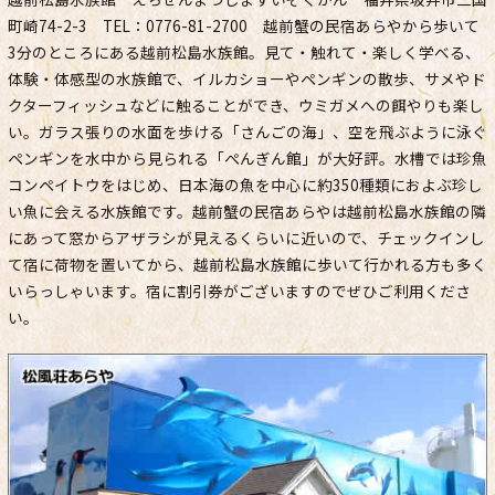
町崎74-2-3 TEL：0776-81-2700 越前蟹の民宿あらやから歩いて
3分のところにある越前松島水族館。見て・触れて・楽しく学べる、
体験・体感型の水族館で、イルカショーやペンギンの散歩、サメやド
クターフィッシュなどに触ることができ、ウミガメへの餌やりも楽し
い。ガラス張りの水面を歩ける「さんごの海」、空を飛ぶように泳ぐ
ペンギンを水中から見られる「ぺんぎん館」が大好評。水槽では珍魚
コンペイトウをはじめ、日本海の魚を中心に約350種類におよぶ珍し
い魚に会える水族館です。越前蟹の民宿あらやは越前松島水族館の隣
にあって窓からアザラシが見えるくらいに近いので、チェックインし
て宿に荷物を置いてから、越前松島水族館に歩いて行かれる方も多く
いらっしゃいます。宿に割引券がございますのでぜひご利用くださ
い。