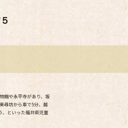
館５
物館や永平寺があり、坂
東尋坊から車で5分、越
う、といった福井県児童
。