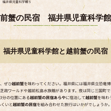
 福井県児童科学館５
前蟹の民宿 福井県児童科学
福井県児童科学館と越前蟹の民宿
、ぜひ
越前蟹
を味わってください。福井県には福井県立恐竜博
芝政ワールドや越前松島水族館があります。夜は同じ三国町で
3分の位置にある
越前蟹の民宿あらや
に宿泊して
越前蟹
を味わ
ふくいと
越前蟹の民宿
を組み合わせた旅行はいかがでしょうか