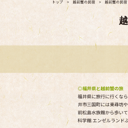
トップ
>
越前蟹の民宿
>
越前蟹の民宿
越
◎
福井県と越前蟹の旅
福井県に旅行に行くなら
井市三国町には東尋坊や
前松島水族館から歩いて
科学館 エンゼルランド