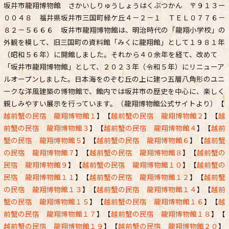
坂井市龍翔博物館 さかいしりゅうしょうはくぶつかん 〒９１３ー
００４８ 福井県坂井市三国町緑ケ丘４－２－１ ＴＥＬ０７７６－
８２－５６６６ 坂井市龍翔博物館は、明治時代の「龍翔小学校」の
外観を模して、旧三国町の資料館「みくに龍翔館」として１９８１年
（昭和５６年）に開館しました。それから４０余年を経て、改めて
「坂井市龍翔博物館」として、２０２３年（令和５年）にリニューア
ルオープンしました。日本海をのぞむ丘の上に建つ五層八角形のユニ
ークな洋風建築の博物館で、館内では坂井市の歴史を中心に、楽しく
親しみやすい展示を行っています。（龍翔博物館公式サイトより）【
越前蟹の民宿 龍翔博物館１
】【
越前蟹の民宿 龍翔博物館２
】【
越
前蟹の民宿 龍翔博物館３
】【
越前蟹の民宿 龍翔博物館４
】【
越前
蟹の民宿 龍翔博物館５
】【
越前蟹の民宿 龍翔博物館６
】【
越前蟹
の民宿 龍翔博物館７
】【
越前蟹の民宿 龍翔博物館８
】【
越前蟹の
民宿 龍翔博物館９
】【
越前蟹の民宿 龍翔博物館１０
】【
越前蟹の
民宿 龍翔博物館１１
】【
越前蟹の民宿 龍翔博物館１２
】【
越前蟹
の民宿 龍翔博物館１３
】【
越前蟹の民宿 龍翔博物館１４
】【
越前
蟹の民宿 龍翔博物館１５
】【
越前蟹の民宿 龍翔博物館１６
】【
越
前蟹の民宿 龍翔博物館１７
】【
越前蟹の民宿 龍翔博物館１８
】【
越前蟹の民宿 龍翔博物館１９
】【
越前蟹の民宿 龍翔博物館２０
】