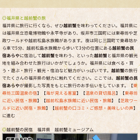
◎福井県と越前蟹の旅
福井県に旅行に行くなら、ぜひ
越前蟹
を味わってください。福井県に
は福井県立恐竜博物館や永平寺があり、坂井市三国町には東尋坊や芝
政ワールドや越前松島水族館があります。夜は同じ三国町で東尋坊か
ら車で5分、越前松島水族館から歩いて3分の位置にある
越前蟹の民
宿あらや
に宿泊して
越前蟹
を味わう、といった
越前蟹
と福井県の観光
地を組み合わせた旅行はいかがでしょうか。福井県には食べる・買
う・遊ぶ・旅行・観光・宿泊など魅力がいっぱいです。
越前蟹
の旅行
でたくさんの福井県の魅力に触れてください。ここでは、
越前蟹の民
宿あらや
が撮影した写真をもとに旅行のお手伝いをしています。【
東
尋坊三国温泉の宿
】【
海が見える客室
】【
温泉の貸切風呂
】【
東尋坊
に近い民宿・旅館
】【
越前松島水族館に近い民宿・旅館
】【
芝政ワー
ルドに近い民宿・旅館
】【
越前蟹の口コミ・ご感想・美味しいの声
】
に進む
◎
越前蟹の民宿 福井県 越前蟹ミュージアム