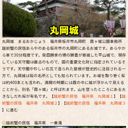
丸岡城 まるおかじょう 福井県坂井市丸岡町 霞ヶ城公園事務所
越前蟹の民宿あらやのある坂井市の丸岡町にあるお城です。あらやか
ら車で30分程度です。柴田勝家の甥の勝豊が築城した平山城で、現存
している天守閣は最古のもので、国の重要文化財に指定されているそ
うです。天守閣や珍しい石瓦で造られた屋根が歴史的に注目される一
方で、丸岡城は桜の名所としても知られています。お城を取り巻く桜
は約400本とも言われ、満開の時期には霞の中に城が浮かんで見える
ことから、別名「霞ヶ城」と呼ばれます。山を登ったところにある大
きなしだれ桜が有名です。【
越前蟹の民宿 福井県 丸岡城１
】【
越
前蟹の民宿 福井県 丸岡城２
】【
越前蟹の民宿 福井県 丸岡城３
】に進む
◎
越前蟹の民宿 福井県 一乗滝