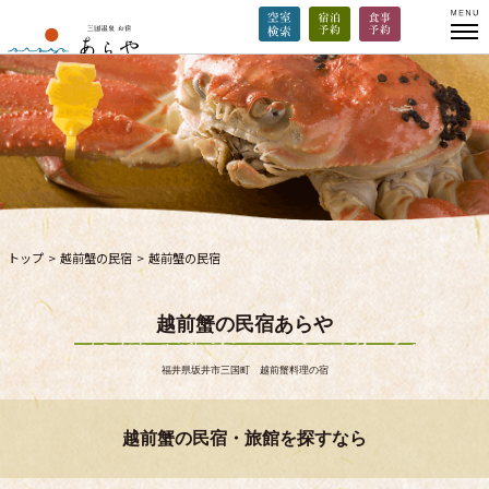
トップ
>
越前蟹の民宿
>
越前蟹の民宿
越前蟹の民宿あらや
福井県坂井市三国町 越前蟹料理の宿
越前蟹の民宿・旅館を探すなら