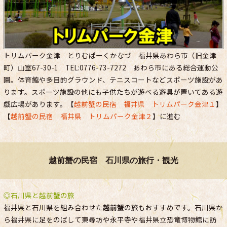
トリムパーク金津 とりむぱーくかなづ 福井県あわら市（旧金津
町）山室67-30-1 TEL:0776-73-7272 あわら市にある総合運動公
園。体育館や多目的グラウンド、テニスコートなどスポーツ施設があ
ります。スポーツ施設の他にも子供たちが遊べる遊具が置いてある遊
戯広場があります。【
越前蟹の民宿 福井県 トリムパーク金津１
】
【
越前蟹の民宿 福井県 トリムパーク金津２
】に進む
越前蟹の民宿 石川県の旅行・観光
◎石川県と越前蟹の旅
福井県と石川県を組み合わせた
越前蟹
の旅もおすすめです。石川県か
ら福井県に足をのばして東尋坊や永平寺や福井県立恐竜博物館に訪