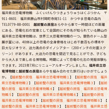
福井県立恐竜博物館 ふくいけんりつきょうりゅうはくぶつかん 〒
911-8601 福井県勝山市村岡町寺尾51-11 かつやま恐竜の森内
TEL0779-88-0001
越前蟹の民宿
あらやから車で一時間ほどの距離
にある、恐竜化石の宝庫として全国的にその名が知られている勝山の
福井県立恐竜博物館は、世界三大恐竜博物館の一つ。銀色のドーム型
展示室には、40体以上の恐竜の全身骨格をはじめ千数百もの標本や
巨大なジオラマ、迫力満点のダイノシアター（200インチの対面スク
リーン）があります。大迫力の恐竜を間近で見ることができ、子ども
から大人まで楽しめる博物館。時期によって恐竜の化石の発掘体験も
できます。2023年7月にリニューアルオープンしました。
福井県立恐
竜博物館
と
越前蟹の民宿
あらやを組み合わせた旅行はいかがでしょう
か。【
越前蟹の民宿 福井県立恐竜博物館１
】【
越前蟹の民宿 福井
県立恐竜博物館２
】【
越前蟹の民宿 福井県立恐竜博物館３
】【
越前
蟹の民宿 福井県立恐竜博物館４
】【
越前蟹の民宿 福井県立恐竜博
物館５
】【
越前蟹の民宿 福井県立恐竜博物館６
】【
越前蟹の民宿
福井県立恐竜博物館７
】【
越前蟹の民宿 福井県立恐竜博物館８
】【
越前蟹の民宿 福井県立恐竜博物館９
】【
越前蟹の民宿 福井県立恐