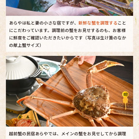
あらやは私と妻の小さな宿ですが、
新鮮な蟹を調理する
こと
にこだわっています。調理前の蟹をお見せするのも、お客様
に鮮度をご確認いただきたいからです（写真は生け簀のなか
の献上蟹サイズ）
越前蟹の民宿あらやでは、メインの蟹をお見せしてから調理