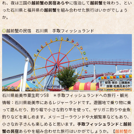
れ、夜は三国の
越前蟹の民宿あらや
に宿泊して
越前蟹
を味わう、とい
った石川県と福井県の
越前蟹
を組み合わせた旅行はいかがでしょう
か。
◎
越前蟹の民宿 石川県 手取フィッシュランド
石川県能美市粟生町ツ58 ＊手取フィッシュランドへの旅行・観光
情報：石川県能美市にあるレジャーランドです。遊園地で乗り物に乗
って遊んだり、釣り堀で小さな釣り竿を使って、ザリガニ釣りや金魚
釣りなどを楽しめます。メリーゴーラウンドや大観覧車などもあり、
小さなお子さんも楽しめると思います。
手取フィッシュランド
と
越前
蟹の民宿
あらやを組み合わせた旅行はいかがでしょうか。【
越前蟹の