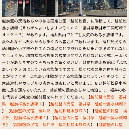
越前蟹の民宿あらやのある国定公園「越前松島」に隣接して、越前松
島水族館（えちぜんまつしますいぞくかん 福井県坂井市三国町崎７
４－２－３）があります。福井県内でとても人気のある水族館です。
夏休みなどは県外からも多くのお客さんで賑わいます。福井県民なら
幼稚園や小学校やＰＴＡの遠足などで訪れた思い出があるのではない
でしょうか。越前松島水族館の営業時間や入館料などは公式ホームペ
ージがありますのでそちらをご覧ください。越前松島水族館は「ふれ
あい」を大切にしている水族館ですので、様々な水の生き物を触るこ
とができます。ふれあい体験ができる水族館になっていますので、ご
家族連れやカップルの皆さんは楽しいと思います。ぜひ越前松島水族
館に足を運んでいただき、越前蟹の民宿あらやに宿泊して、福井の冬
を代表する味覚の越前蟹を味わってください。【
越前蟹の民宿 福井
県 越前松島水族館１
】【
越前蟹の民宿 福井県 越前松島水族館２
】【
越前蟹の民宿 福井県 越前松島水族館３
】【
越前蟹の民宿 福
井県 越前松島水族館４
】【
越前蟹の民宿 福井県 越前松島水族館
５
】【
越前蟹の民宿 福井県 越前松島水族館６
】【
越前蟹の民宿