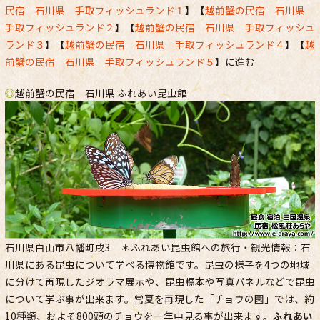
民宿 石川県 手取フィッシュランド１
】【
越前蟹の民宿 石川県
手取フィッシュランド２
】【
越前蟹の民宿 石川県 手取フィッシュ
ランド３
】【
越前蟹の民宿 石川県 手取フィッシュランド４
】【
越
前蟹の民宿 石川県 手取フィッシュランド５
】に進む
◎
越前蟹の民宿 石川県 ふれあい昆虫館
石川県白山市八幡町戌3 ＊ふれあい昆虫館への旅行・観光情報：石
川県にある昆虫について学べる博物館です。昆虫の様子を4つの地域
に分けて再現したジオラマ展示や、昆虫標本や写真パネルなどで昆虫
について学ぶ事が出来ます。常夏を再現した「チョウの園」では、約
10種類、およそ800頭のチョウを一年中見る事が出来ます。
ふれあい