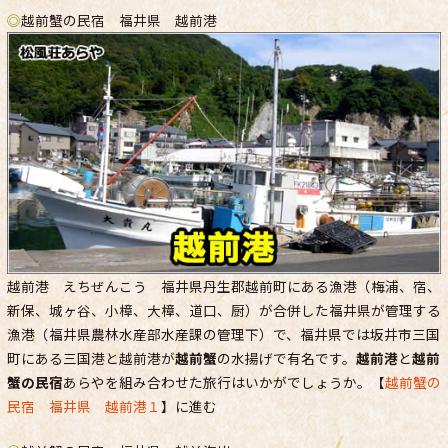
◎
越前蟹の民宿 福井県 越前港
越前港 えちぜんこう 福井県丹生郡越前町にある漁港（梅浦、宿、
新保、城ヶ谷、小樟、大樟、道口、厨）が合併した福井県が管理する
漁港（福井県農林水産部水産課の管理下）で、福井県では坂井市三国
町にある三国港と越前港が
越前蟹
の水揚げで有名です。
越前港
と
越前
蟹の民宿
あらやを組み合わせた旅行はいかがでしょうか。【
越前蟹の
民宿 福井県 越前港１
】に進む