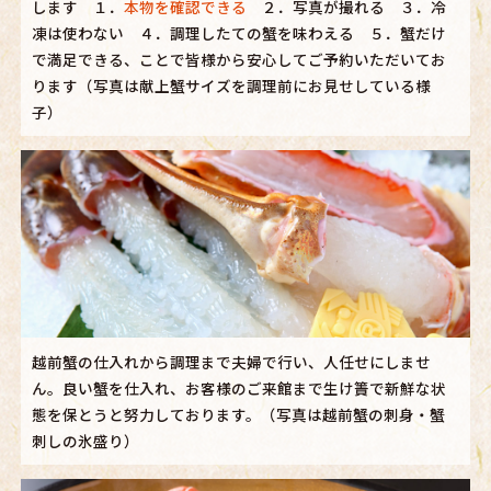
します １．
本物を確認できる
２．写真が撮れる ３．冷
凍は使わない ４．調理したての蟹を味わえる ５．蟹だけ
で満足できる、ことで皆様から安心してご予約いただいてお
ります（写真は献上蟹サイズを調理前にお見せしている様
子）
越前蟹の仕入れから調理まで夫婦で行い、人任せにしませ
ん。良い蟹を仕入れ、お客様のご来館まで生け簀で新鮮な状
態を保とうと努力しております。（写真は越前蟹の刺身・蟹
刺しの氷盛り）