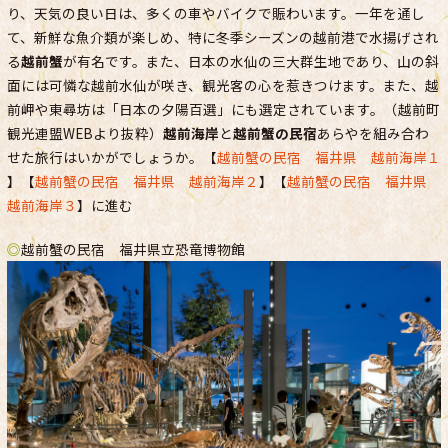
り、天気の良い日は、多くの車やバイクで賑わいます。一年を通し
て、新鮮な魚介類が楽しめ、特に冬季シーズンの越前港で水揚げされ
る
越前蟹
が有名です。また、日本の水仙の三大群生地であり、山の斜
面には可憐な越前水仙が咲き、観光客の心を惹きつけます。また、越
前岬や東尋坊は「日本の夕陽百選」にも選定されています。（越前町
観光連盟WEBより抜粋）
越前海岸
と
越前蟹の民宿
あらやを組み合わ
せた旅行はいかがでしょうか。【
越前蟹の民宿 福井県 越前海岸１
】【
越前蟹の民宿 福井県 越前海岸２
】【
越前蟹の民宿 福井県
越前海岸３
】に進む
◎
越前蟹の民宿 福井県立恐竜博物館