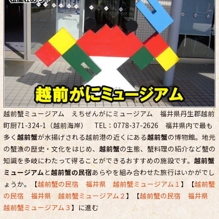
越前蟹ミュージアム えちぜんがにミュージアム 福井県丹生郡越前
町厨71-324-1（越前海岸） TEL：0778-37-2626 福井県内で最も
多く
越前蟹
が水揚げされる越前港の近くにある
越前蟹
の博物館。地元
の蟹漁の歴史・文化をはじめ、
越前蟹
の生態、蟹料理の紹介など蟹の
知識を多岐にわたって得ることができるおすすめの施設です。
越前蟹
ミュージアム
と
越前蟹の民宿
あらやを組み合わせた旅行はいかがでし
ょうか。【
越前蟹の民宿 福井県 越前蟹ミュージアム１
】【
越前蟹
の民宿 福井県 越前蟹ミュージアム２
】【
越前蟹の民宿 福井県
越前蟹ミュージアム３
】に進む