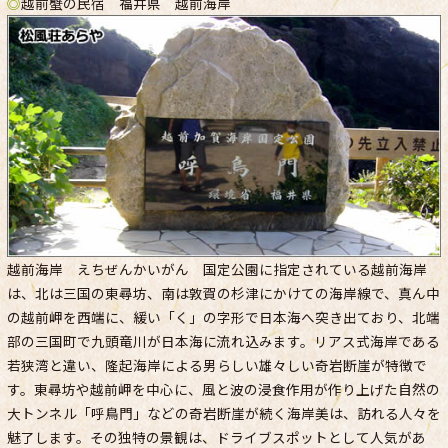
◎
越前蟹の民宿 福井県 越前海岸
越前海岸 えちぜんかいがん 国定公園に指定されている越前海岸
は、北は三国の東尋坊、南は敦賀の杉津にかけての海岸線で、真ん中
の越前岬を西端に、緩い「く」の字形で日本海へ突き出ており、北端
部の三国町で九頭竜川が日本海に流れ込みます。リアス式海岸である
若狭湾と違い、隆起海岸による男らしい雄々しい奇岩断崖が特徴で
す。東尋坊や越前岬を中心に、風と波の浸食作用が作り上げた自然の
大トンネル「呼鳥門」などの奇岩断崖が続く海岸美は、訪れる人々を
魅了します。その独特の景観は、ドライブスポットとして人気があ