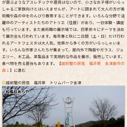
が遊ぶようなアスレチックや遊具はないので、小さなお子様がいらっ
しゃるご家族向けとはいえませんが、アートに囲まれて大人の方が美
術館や森の中をのんびり散策することができます。いろんな分野で活
躍中のアーティストたちのアトリエ（住居）があり、一日体験・講座
も行っています。また美術館の展示場では、四季折々にテーマを決め
て展示会も行われています。毎年春と秋に二日間（土・日）だけ行わ
れるアートフェスタは大人気。他県から多くの方がいらっしゃいま
す。いろんな作家さんたちが集まって、屋内外で陶器やガラス、ジュ
エリー、木工品、革製品まで実用的な作品を展示、販売しています。
食べ物を売る屋台もあります。【
越前蟹の民宿 福井県 金津創作の
森１
】に進む
◎
越前蟹の民宿 福井県 トリムパーク金津