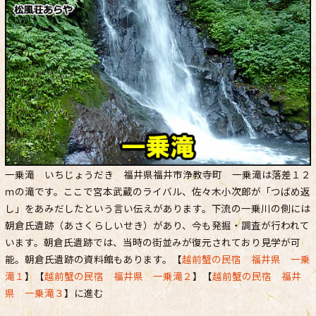
一乗滝 いちじょうだき 福井県福井市浄教寺町 一乗滝は落差１２
ｍの滝です。ここで宮本武蔵のライバル、佐々木小次郎が「つばめ返
し」をあみだしたという言い伝えがあります。下流の一乗川の側には
朝倉氏遺跡（あさくらしいせき）があり、今も発掘・調査が行われて
います。朝倉氏遺跡では、当時の街並みが復元されており見学が可
能。朝倉氏遺跡の資料館もあります。【
越前蟹の民宿 福井県 一乗
滝１
】【
越前蟹の民宿 福井県 一乗滝２
】【
越前蟹の民宿 福井
県 一乗滝３
】に進む