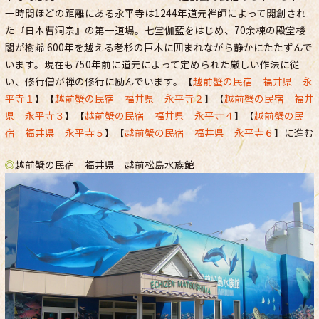
一時間ほどの距離にある永平寺は1244年道元禅師によって開創され
た『日本曹洞宗』の第一道場。七堂伽藍をはじめ、70余棟の殿堂楼
閣が樹齢 600年を越える老杉の巨木に囲まれながら静かにたたずんで
います。現在も750年前に道元によって定められた厳しい作法に従
い、修行僧が禅の修行に励んでいます。【
越前蟹の民宿 福井県 永
平寺１
】【
越前蟹の民宿 福井県 永平寺２
】【
越前蟹の民宿 福井
県 永平寺３
】【
越前蟹の民宿 福井県 永平寺４
】【
越前蟹の民
宿 福井県 永平寺５
】【
越前蟹の民宿 福井県 永平寺６
】に進む
◎
越前蟹の民宿 福井県 越前松島水族館