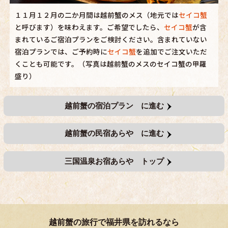
１１月１２月の二か月間は越前蟹のメス（地元では
セイコ蟹
と呼びます）を味わえます。ご希望でしたら、
セイコ蟹
が含
まれているご宿泊プランをご検討ください。含まれていない
宿泊プランでは、ご予約時に
セイコ蟹
を追加でご注文いただ
くことも可能です。（写真は越前蟹のメスのセイコ蟹の甲羅
盛り）
越前蟹の宿泊プラン に進む
越前蟹の民宿あらや に進む
三国温泉お宿あらや トップ
越前蟹の旅行で福井県を訪れるなら