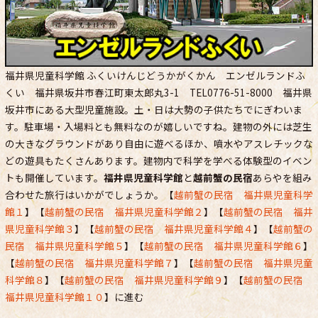
福井県児童科学館 ふくいけんじどうかがくかん エンゼルランドふ
くい 福井県坂井市春江町東太郎丸3-1 TEL0776-51-8000 福井県
坂井市にある大型児童施設。土・日は大勢の子供たちでにぎわいま
す。駐車場・入場料とも無料なのが嬉しいですね。建物の外には芝生
の大きなグラウンドがあり自由に遊べるほか、噴水やアスレチックな
どの遊具もたくさんあります。建物内で科学を学べる体験型のイベン
トも開催しています。
福井県児童科学館
と
越前蟹の民宿
あらやを組み
合わせた旅行はいかがでしょうか。【
越前蟹の民宿 福井県児童科学
館１
】【
越前蟹の民宿 福井県児童科学館２
】【
越前蟹の民宿 福井
県児童科学館３
】【
越前蟹の民宿 福井県児童科学館４
】【
越前蟹の
民宿 福井県児童科学館５
】【
越前蟹の民宿 福井県児童科学館６
】
【
越前蟹の民宿 福井県児童科学館７
】【
越前蟹の民宿 福井県児童
科学館８
】【
越前蟹の民宿 福井県児童科学館９
】【
越前蟹の民宿
福井県児童科学館１０
】に進む