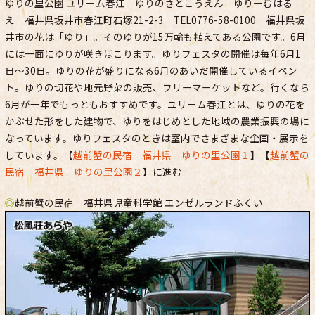
ゆりの里公園 ユリーム春江 ゆりのさとこうえん ゆりーむはる
え 福井県坂井市春江町石塚21-2-3 TEL0776-58-0100 福井県坂
井市の花は「ゆり」。そのゆりが15万輪も植えてある公園です。6月
には一面にゆりが咲きほこります。ゆりフェスタの開催は毎年6月1
日～30日。ゆりの花が盛りになる6月のあいだ開催しているイベン
ト。ゆりの切花や地元野菜の販売、フリーマーケットなど。行くなら
6月が一年でもっともおすすめです。ユリーム春江とは、ゆりの花を
かぶせた形をした建物で、ゆりをはじめとした地域の農業振興の場に
なっています。ゆりフェスタのときは室内でさまざまな企画・展示を
しています。【
越前蟹の民宿 福井県 ゆりの里公園１
】【
越前蟹の
民宿 福井県 ゆりの里公園２
】に進む
◎
越前蟹の民宿 福井県児童科学館 エンゼルランドふくい