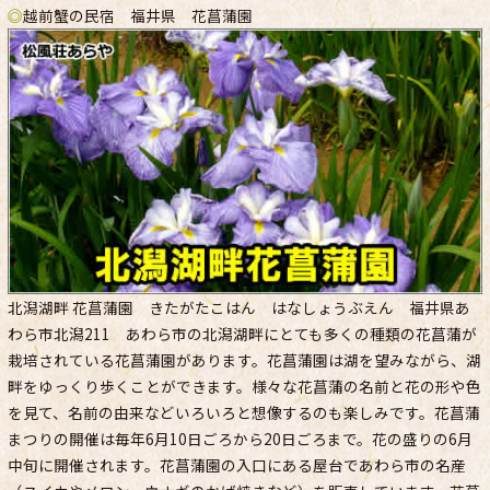
◎
越前蟹の民宿 福井県 花菖蒲園
北潟湖畔 花菖蒲園 きたがたこはん はなしょうぶえん 福井県あ
わら市北潟211 あわら市の北潟湖畔にとても多くの種類の花菖蒲が
栽培されている花菖蒲園があります。花菖蒲園は湖を望みながら、湖
畔をゆっくり歩くことができます。様々な花菖蒲の名前と花の形や色
を見て、名前の由来などいろいろと想像するのも楽しみです。花菖蒲
まつりの開催は毎年6月10日ごろから20日ごろまで。花の盛りの6月
中旬に開催されます。花菖蒲園の入口にある屋台であわら市の名産