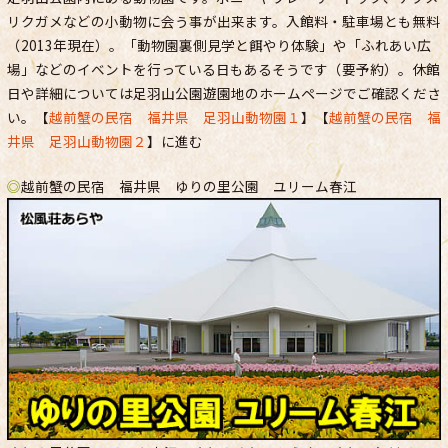
リクガメなどの小動物に会う事が出来ます。入館料・駐車場とも無料
（2013年現在）。「動物園裏側見学と餌やり体験」や「ふれあい広
場」などのイベントを行っている日もあるそうです（要予約）。休館
日や詳細については足羽山公園遊園地のホームページでご確認くださ
い。【
越前蟹の民宿 福井県 足羽山動物園１
】【
越前蟹の民宿 福
井県 足羽山動物園２
】に進む
◎
越前蟹の民宿 福井県 ゆりの里公園 ユリーム春江