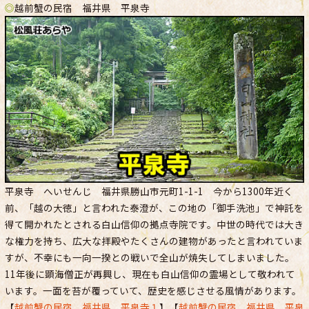
◎
越前蟹の民宿 福井県 平泉寺
平泉寺 へいせんじ 福井県勝山市元町1-1-1 今から1300年近く
前、「越の大徳」と言われた泰澄が、この地の「御手洗池」で神託を
得て開かれたとされる白山信仰の拠点寺院です。中世の時代では大き
な権力を持ち、広大な拝殿やたくさんの建物があったと言われていま
すが、不幸にも一向一揆との戦いで全山が焼失してしまいました。
11年後に顕海僧正が再興し、現在も白山信仰の霊場として敬われて
います。一面を苔が覆っていて、歴史を感じさせる風情があります。
【
越前蟹の民宿 福井県 平泉寺１
】【
越前蟹の民宿 福井県 平泉