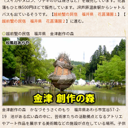
（スイカやメロン、ウナギのかば焼きなど）を販売しています。花菖
蒲もひと株500円ほどで販売しています。JR芦原温泉駅からシャトル
バスも出ているそうです。【
越前蟹の民宿 福井県 花菖蒲園１
】【
越前蟹の民宿 福井県 花菖蒲園２
】に進む。
◎
越前蟹の民宿 福井県 金津創作の森
金津創作の森 かなづそうさくのもり 福井県あわら市宮谷57-2-
19 池がある広い森の中に、芸術家たちの活動拠点となるアトリエ
やアート作品を展示する美術館などの施設が点在している場所。子供