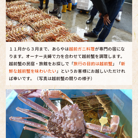
１１月から３月まで、あらやは
越前ガニ料理
が専門の宿にな
ります。オーナー夫婦で力を合わせて越前蟹を調理します。
越前蟹の民宿・旅館をお探しで「
旅行の目的は越前蟹
」「
新
鮮な越前蟹を味わいたい
」というお客様にお越しいただけれ
ば幸いです。（写真は越前蟹の競りの様子）