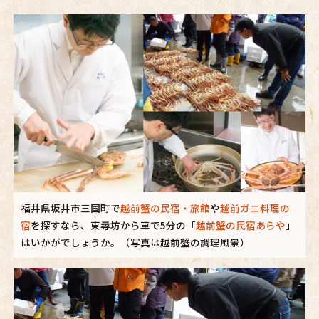
福井県坂井市三国町で
越前蟹の民宿・旅館
や
越前ガニ料理の
宿
を探すなら、東尋坊から車で5分の「
越前蟹の民宿あらや
」
はいかがでしょうか。（写真は越前蟹の調理風景）