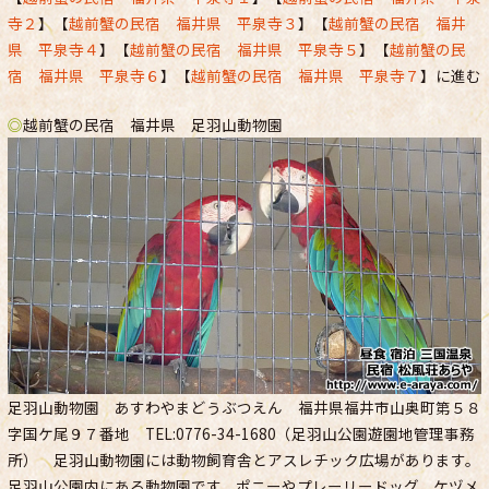
寺２
】【
越前蟹の民宿 福井県 平泉寺３
】【
越前蟹の民宿 福井
県 平泉寺４
】【
越前蟹の民宿 福井県 平泉寺５
】【
越前蟹の民
宿 福井県 平泉寺６
】【
越前蟹の民宿 福井県 平泉寺７
】に進む
◎
越前蟹の民宿 福井県 足羽山動物園
足羽山動物園 あすわやまどうぶつえん 福井県福井市山奥町第５８
字国ケ尾９７番地 TEL:0776-34-1680（足羽山公園遊園地管理事務
所） 足羽山動物園には動物飼育舎とアスレチック広場があります。
足羽山公園内にある動物園です。ポニーやプレーリードッグ、ケヅメ