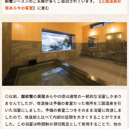
前蟹
シーズンのご夫婦が多くご宿泊されています。【
三国温泉お
宿あらやの客室
】に進む
◎以前、
越前蟹
の
民宿
あらやの頃は通常の一般的な浴室しかあり
ませんでしたが、改装後は予備の客室だった場所を三国温泉を引
いた浴室にしました。予備の客室二つをそのまま浴室に改装しま
したので、改装前と比べて内部の空間を大きくすることができま
した。この浴室は時間制の貸切風呂として使用することで、他の