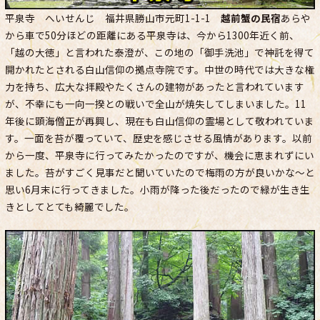
平泉寺 へいせんじ 福井県勝山市元町1-1-1
越前蟹の民宿
あらや
から車で50分ほどの距離にある平泉寺は、今から1300年近く前、
「越の大徳」と言われた泰澄が、この地の「御手洗池」で神託を得て
開かれたとされる白山信仰の拠点寺院です。中世の時代では大きな権
力を持ち、広大な拝殿やたくさんの建物があったと言われています
が、不幸にも一向一揆との戦いで全山が焼失してしまいました。11
年後に顕海僧正が再興し、現在も白山信仰の霊場として敬われていま
す。一面を苔が覆っていて、歴史を感じさせる風情があります。以前
から一度、平泉寺に行ってみたかったのですが、機会に恵まれずにい
ました。苔がすごく見事だと聞いていたので梅雨の方が良いかな～と
思い6月末に行ってきました。小雨が降った後だったので緑が生き生
きとしてとても綺麗でした。