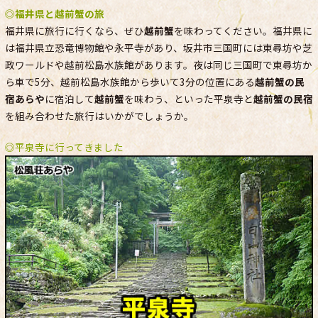
◎
福井県と越前蟹の旅
福井県に旅行に行くなら、ぜひ
越前蟹
を味わってください。福井県に
は福井県立恐竜博物館や永平寺があり、坂井市三国町には東尋坊や芝
政ワールドや越前松島水族館があります。夜は同じ三国町で東尋坊か
ら車で5分、越前松島水族館から歩いて3分の位置にある
越前蟹の民
宿あらや
に宿泊して
越前蟹
を味わう、といった平泉寺と
越前蟹の民宿
を組み合わせた旅行はいかがでしょうか。
◎平泉寺に行ってきました