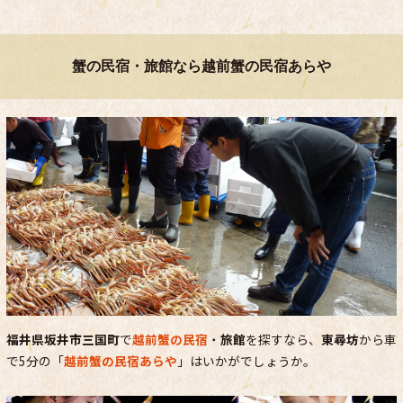
蟹の民宿・旅館なら越前蟹の民宿あらや
福井県坂井市三国町
で
越前蟹の民宿
・
旅館
を探すなら、
東尋坊
から車
で5分の「
越前蟹の民宿あらや
」はいかがでしょうか。