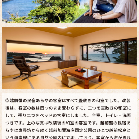
◎
越前蟹の民宿あらや
の客室はすべて畳敷きの和室でした。改装
後は、客室の数は四つのまま変わらずに、二つを畳敷きの和室に
して、残り二つをベッドの客室にしました。全室、トイレ・洗面
つきです。上の写真は改装後の和室の客室です。
越前蟹
の
民宿
あ
らやは東尋坊から続く越前加賀海岸国定公園のひとつ越前松島と
いう海岸線にある自然公園内に立地しており、客室から海がきれ