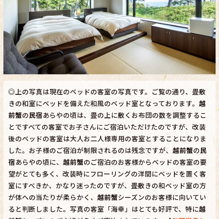
◎上の写真は現在のベッドの客室の写真です。ご覧の通り、畳敷
きの和室にベッドを備えた和風のベッド室となっております。
越
前蟹
の
民宿
あらやの頃は、畳の上に敷くお布団の数を調整するこ
とですべての客室でお子さんにご宿泊いただけたのですが、改装
後のベッドの客室は大人お二人様専用の客室とすることになりま
した。お子様のご宿泊が制限されるのは残念ですが、
越前蟹
の
民
宿
あらやの頃に、
越前蟹
のご宿泊のお客様からベッドの客室の要
望がとても多く、改装時にフローリングの洋間にベッドを置く客
室にすべきか、かなり迷ったのですが、畳敷きの和ベッド室の方
が体への当たりが柔らかく、
越前蟹
シーズンのお客様に向いてい
ると判断しました。写真の客室「海幸」はとても好評で、特に
越