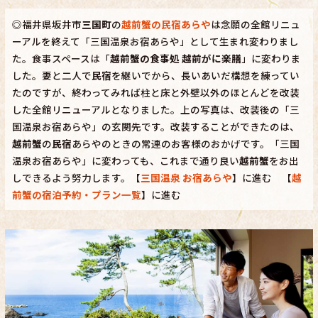
◎福井県坂井市
三国町
の
越前蟹の民宿あらや
は念願の全館リニュ
ーアルを終えて「三国温泉お宿あらや」として生まれ変わりまし
た。食事スペースは「
越前蟹の食事処 越前がに楽膳
」に変わりま
した。妻と二人で
民宿
を継いでから、長いあいだ構想を練ってい
たのですが、終わってみれば柱と床と外壁以外のほとんどを改装
した全館リニューアルとなりました。上の写真は、改装後の「三
国温泉お宿あらや」の玄関先です。改装することができたのは、
越前蟹
の
民宿
あらやのときの常連のお客様のおかげです。「三国
温泉お宿あらや」に変わっても、これまで通り良い
越前蟹
をお出
しできるよう努力します。【
三国温泉 お宿あらや
】に進む 【
越
前蟹の宿泊予約・プラン一覧
】に進む