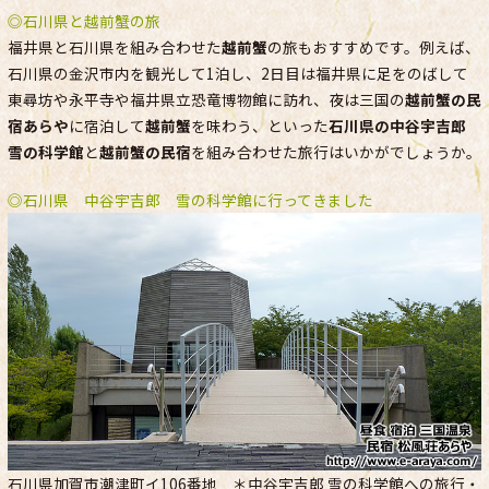
◎石川県と越前蟹の旅
福井県と石川県を組み合わせた
越前蟹
の旅もおすすめです。例えば、
石川県の金沢市内を観光して1泊し、2日目は福井県に足をのばして
東尋坊や永平寺や福井県立恐竜博物館に訪れ、夜は三国の
越前蟹の民
宿あらや
に宿泊して
越前蟹
を味わう、といった
石川県の中谷宇吉郎
雪の科学館
と
越前蟹の民宿
を組み合わせた旅行はいかがでしょうか。
◎石川県 中谷宇吉郎 雪の科学館に行ってきました
石川県加賀市潮津町イ106番地 ＊中谷宇吉郎 雪の科学館への旅行・