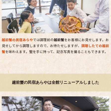
越前蟹の民宿あらや
では調理前の
越前蟹
をお客様にお見せします。お
見せしてから調理しますので、お待たせしますが、
調理したての越前
蟹
を味わえます。蟹を手に持って、記念写真を撮ることもできます。
越前蟹の民宿あらやは全館リニューアルしました