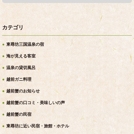
カテゴリ
東尋坊三国温泉の宿
海が見える客室
温泉の貸切風呂
越前ガニ料理
越前蟹のお知らせ
越前蟹の口コミ・美味しいの声
越前蟹の民宿
東尋坊に近い民宿・旅館・ホテル