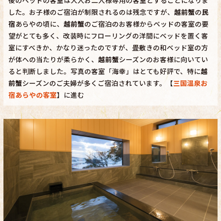
した。お子様のご宿泊が制限されるのは残念ですが、
越前蟹
の
民
宿
あらやの頃に、
越前蟹
のご宿泊のお客様からベッドの客室の要
望がとても多く、改装時にフローリングの洋間にベッドを置く客
室にすべきか、かなり迷ったのですが、畳敷きの和ベッド室の方
が体への当たりが柔らかく、
越前蟹
シーズンのお客様に向いてい
ると判断しました。写真の客室「海幸」はとても好評で、特に
越
前蟹
シーズンのご夫婦が多くご宿泊されています。【
三国温泉お
宿あらやの客室
】に進む