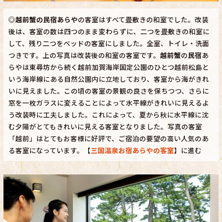
◎
越前蟹の民宿あらや
の客室はすべて畳敷きの和室でした。改装
後は、客室の数は四つのまま変わらずに、二つを畳敷きの和室に
して、残り二つをベッドの客室にしました。全室、トイレ・洗面
つきです。上の写真は改装後の和室の客室です。
越前蟹
の
民宿
あ
らやは東尋坊から続く越前加賀海岸国定公園のひとつ越前松島と
いう海岸線にある自然公園内に立地しており、客室から海がきれ
いに見えました。この頃の客室の景観の良さを保ちつつ、さらに
窓を一枚ガラスに変えることによって水平線がきれいに見えるよ
う改装時に工夫しました。これによって、夏から秋に水平線に沈
む夕陽がとてもきれいに見える客室となりました。写真の客室
「越前」はとてもお客様に好評で、ご宿泊の要望の高い人気のあ
る客室になっています。【
三国温泉お宿あらやの客室
】に進む