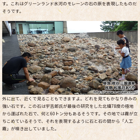
す。これはグリーンランド氷河のモレーンの石の原を表現したものだ
そうです。
外に出て、近くで見ることもできますよ。どれを見てもかなり赤みの
強い石です。この石は宇吉郎氏が最後の研究をした北緯78度の極地
から運ばれた石で、何と60トン分もあるそうです。その地では霧が立
ちこめているそうで、それを表現するように石と石の間から「人工
霧」が噴き出していました。