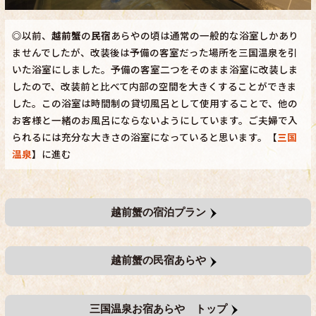
◎以前、
越前蟹
の
民宿
あらやの頃は通常の一般的な浴室しかあり
ませんでしたが、改装後は予備の客室だった場所を三国温泉を引
いた浴室にしました。予備の客室二つをそのまま浴室に改装しま
したので、改装前と比べて内部の空間を大きくすることができま
した。この浴室は時間制の貸切風呂として使用することで、他の
お客様と一緒のお風呂にならないようにしています。ご夫婦で入
られるには充分な大きさの浴室になっていると思います。【
三国
温泉
】に進む
越前蟹の宿泊プラン
越前蟹の民宿あらや
三国温泉お宿あらや トップ