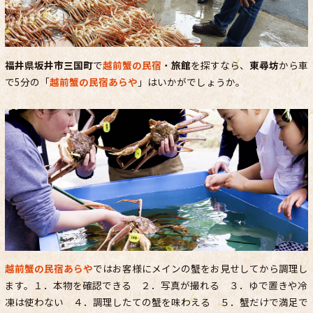
福井県坂井市三国町
で
越前蟹の民宿
・
旅館
を探すなら、
東尋坊
から車
で5分の「
越前蟹の民宿あらや
」はいかがでしょうか。
越前蟹の民宿あらや
ではお客様にメインの蟹をお見せしてから調理し
ます。１．本物を確認できる ２．写真が撮れる ３．ゆで置きや冷
凍は使わない ４．調理したての蟹を味わえる ５．蟹だけで満足で