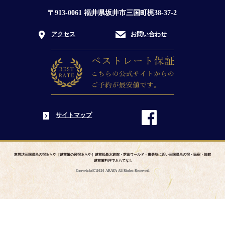
〒913-0061 福井県坂井市三国町梶38-37-2
アクセス
お問い合わせ
サイトマップ
東尋坊三国温泉の宿あらや［越前蟹の民宿あらや］越前松島水族館・芝政ワールド・東尋坊に近い三国温泉の宿・民宿・旅館
越前蟹料理でおもてなし
Copyright(C)2020 ARAYA All Rights Reserved.