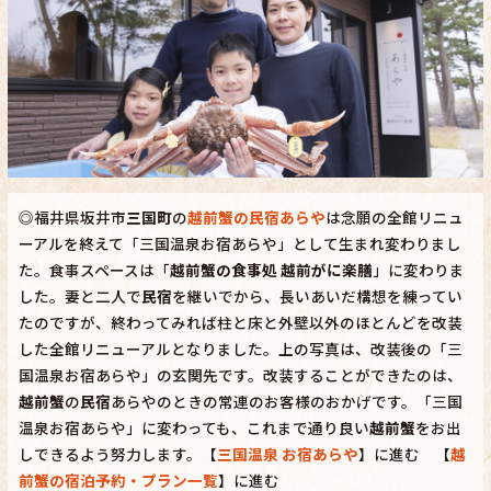
◎福井県坂井市
三国町
の
越前蟹の民宿あらや
は念願の全館リニュ
ーアルを終えて「三国温泉お宿あらや」として生まれ変わりまし
た。食事スペースは「
越前蟹の食事処 越前がに楽膳
」に変わりま
した。妻と二人で
民宿
を継いでから、長いあいだ構想を練ってい
たのですが、終わってみれば柱と床と外壁以外のほとんどを改装
した全館リニューアルとなりました。上の写真は、改装後の「三
国温泉お宿あらや」の玄関先です。改装することができたのは、
越前蟹
の
民宿
あらやのときの常連のお客様のおかげです。「三国
温泉お宿あらや」に変わっても、これまで通り良い
越前蟹
をお出
しできるよう努力します。【
三国温泉 お宿あらや
】に進む 【
越
前蟹の宿泊予約・プラン一覧
】に進む