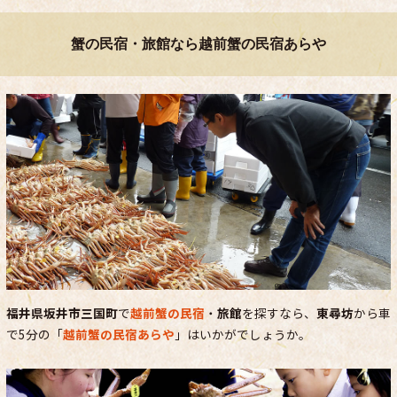
蟹の民宿・旅館なら越前蟹の民宿あらや
福井県坂井市三国町
で
越前蟹の民宿
・
旅館
を探すなら、
東尋坊
から車
で5分の「
越前蟹の民宿あらや
」はいかがでしょうか。