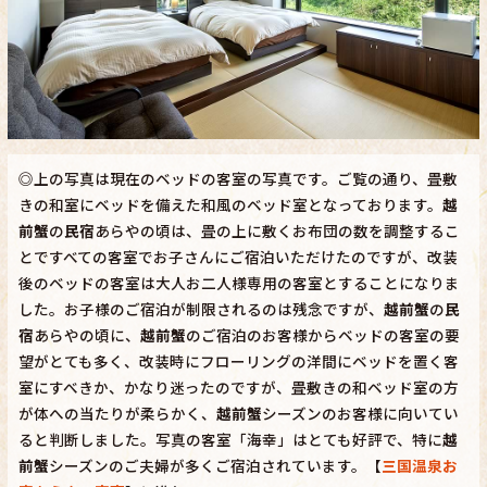
◎上の写真は現在のベッドの客室の写真です。ご覧の通り、畳敷
きの和室にベッドを備えた和風のベッド室となっております。
越
前蟹
の
民宿
あらやの頃は、畳の上に敷くお布団の数を調整するこ
とですべての客室でお子さんにご宿泊いただけたのですが、改装
後のベッドの客室は大人お二人様専用の客室とすることになりま
した。お子様のご宿泊が制限されるのは残念ですが、
越前蟹
の
民
宿
あらやの頃に、
越前蟹
のご宿泊のお客様からベッドの客室の要
望がとても多く、改装時にフローリングの洋間にベッドを置く客
室にすべきか、かなり迷ったのですが、畳敷きの和ベッド室の方
が体への当たりが柔らかく、
越前蟹
シーズンのお客様に向いてい
ると判断しました。写真の客室「海幸」はとても好評で、特に
越
前蟹
シーズンのご夫婦が多くご宿泊されています。【
三国温泉お