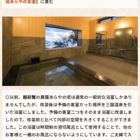
宿あらやの客室
】に進む
◎以前、
越前蟹
の
民宿
あらやの頃は通常の一般的な浴室しかあり
ませんでしたが、改装後は予備の客室だった場所を三国温泉を引
いた浴室にしました。予備の客室二つをそのまま浴室に改装しま
したので、改装前と比べて内部の空間を大きくすることができま
した。この浴室は時間制の貸切風呂として使用することで、他の
お客様と一緒のお風呂にならないようにしています。ご夫婦で入