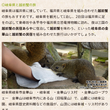
◎岐阜県と越前蟹の旅
岐阜県は福井県に接していて、福井県と岐阜県を組み合わせた
越前蟹
の旅もおすすめです。岐阜県を観光して1泊し、2日目は福井県に足
をのばして東尋坊や永平寺や福井県立恐竜博物館に訪れ、夜は三国の
越前蟹の民宿あらや
に宿泊して
越前蟹
を味わう、といった
岐阜県の金
華山
と
越前蟹の民宿
を組み合わせた旅行はいかがでしょうか。
岐阜県岐阜市金華山 ・岐阜城 ・金華山リス村 ・金華山ロープウ
ェー 金華山は岐阜市内にある山（旧稲葉山）で、山麓には岐阜公
園、岐阜県歴史資料館などの施設が、山頂には岐阜城・リス村があり
ます。