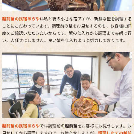
越前蟹の民宿あらや
は私と妻の小さな宿ですが、新鮮な蟹を調理する
ことにこだわっています。調理前の蟹をお見せするのも、お客様に鮮
度をご確認いただきたいからです。蟹の仕入れから調理まで夫婦で行
い、人任せにしません。良い蟹を仕入れようと努力しております。
越前蟹の民宿あらや
では調理前の
越前蟹
をお客様にお見せします。お
見せしてから調理しますので、お待たせしますが、
調理したての越前