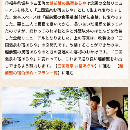
◎福井県坂井市
三国町
の
越前蟹の民宿あらや
は念願の全館リニュ
ーアルを終えて「三国温泉お宿あらや」として生まれ変わりまし
た。食事スペースは「
越前蟹の食事処 越前がに楽膳
」に変わりま
した。妻と二人で
民宿
を継いでから、長いあいだ構想を練ってい
たのですが、終わってみれば柱と床と外壁以外のほとんどを改装
した全館リニューアルとなりました。上の写真は、改装後の「三
国温泉お宿あらや」の玄関先です。改装することができたのは、
越前蟹
の
民宿
あらやのときの常連のお客様のおかげです。「三国
温泉お宿あらや」に変わっても、これまで通り良い
越前蟹
をお出
しできるよう努力します。【
三国温泉 お宿あらや
】に進む 【
越
前蟹の宿泊予約・プラン一覧
】に進む