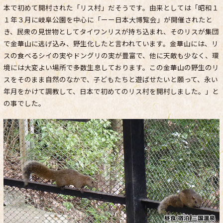
本で初めて開村された「リス村」だそうです。由来としては「昭和１
１年３月に岐阜公園を中心に「ーー日本大博覧会」が開催されたと
き、民衆の見世物としてタイワンリスが持ち込まれ、そのリスが集団
で金華山に逃げ込み、野生化したと言われています。金華山には、リ
スの食べるシイの実やドングリの実が豊富で、他に天敵も少なく、環
境には大変よい場所で多数生息しております。この金華山の野生のリ
スをそのまま自然のなかで、子どもたちと遊ばせたいと願って、永い
年月をかけて調教して、日本で初めてのリス村を開村しました。」と
の事でした。