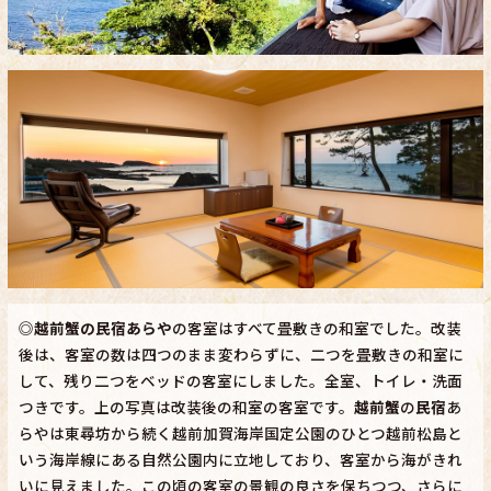
◎
越前蟹の民宿あらや
の客室はすべて畳敷きの和室でした。改装
後は、客室の数は四つのまま変わらずに、二つを畳敷きの和室に
して、残り二つをベッドの客室にしました。全室、トイレ・洗面
つきです。上の写真は改装後の和室の客室です。
越前蟹
の
民宿
あ
らやは東尋坊から続く越前加賀海岸国定公園のひとつ越前松島と
いう海岸線にある自然公園内に立地しており、客室から海がきれ
いに見えました。この頃の客室の景観の良さを保ちつつ、さらに