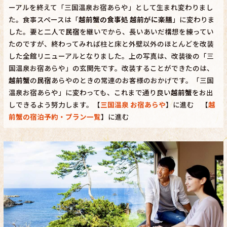
ーアルを終えて「三国温泉お宿あらや」として生まれ変わりまし
た。食事スペースは「
越前蟹の食事処 越前がに楽膳
」に変わりま
した。妻と二人で
民宿
を継いでから、長いあいだ構想を練ってい
たのですが、終わってみれば柱と床と外壁以外のほとんどを改装
した全館リニューアルとなりました。上の写真は、改装後の「三
国温泉お宿あらや」の玄関先です。改装することができたのは、
越前蟹
の
民宿
あらやのときの常連のお客様のおかげです。「三国
温泉お宿あらや」に変わっても、これまで通り良い
越前蟹
をお出
しできるよう努力します。【
三国温泉 お宿あらや
】に進む 【
越
前蟹の宿泊予約・プラン一覧
】に進む