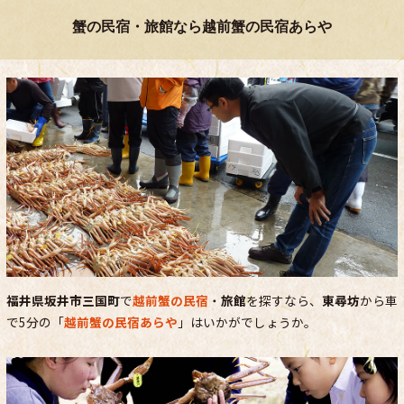
蟹の民宿・旅館なら越前蟹の民宿あらや
福井県坂井市三国町
で
越前蟹の民宿
・
旅館
を探すなら、
東尋坊
から車
で5分の「
越前蟹の民宿あらや
」はいかがでしょうか。