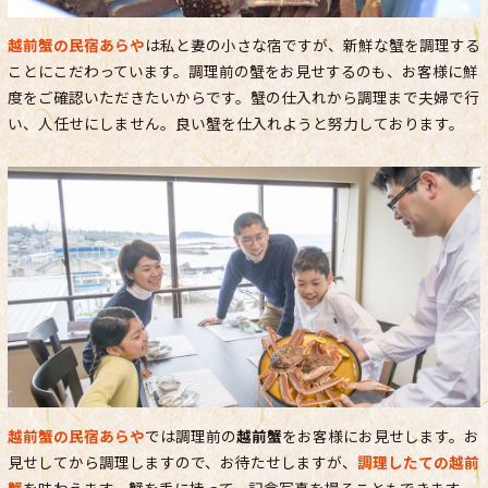
越前蟹の民宿あらや
は私と妻の小さな宿ですが、新鮮な蟹を調理する
ことにこだわっています。調理前の蟹をお見せするのも、お客様に鮮
度をご確認いただきたいからです。蟹の仕入れから調理まで夫婦で行
い、人任せにしません。良い蟹を仕入れようと努力しております。
越前蟹の民宿あらや
では調理前の
越前蟹
をお客様にお見せします。お
見せしてから調理しますので、お待たせしますが、
調理したての越前
蟹
を味わえます。蟹を手に持って、記念写真を撮ることもできます。