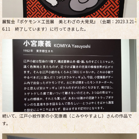
展覧会『ポケモン×工芸展 美とわざの大発見』（会期：2023.3.21–
6.11 終了しています）に行ってきました。
続いて、江戸小紋作家の小宮康義（こみややすよし）さんの作品で
す。