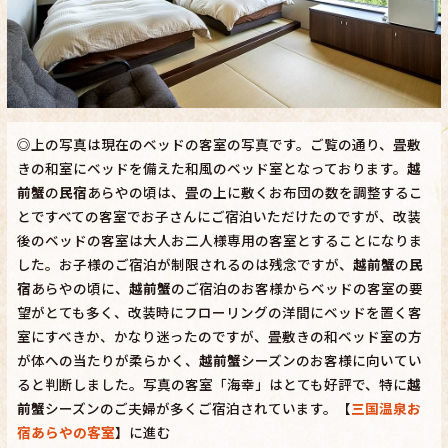
◎上の写真は現在のベッドの客室の写真です。ご覧の通り、畳敷
きの和室にベッドを備えた和風のベッド室となっております。
越
前蟹
の
民宿
あらやの頃は、畳の上に敷くお布団の数を調整するこ
とですべての客室でお子さんにご宿泊いただけたのですが、改装
後のベッドの客室は大人お二人様専用の客室とすることになりま
した。お子様のご宿泊が制限されるのは残念ですが、
越前蟹
の
民
宿
あらやの頃に、
越前蟹
のご宿泊のお客様からベッドの客室の要
望がとても多く、改装時にフローリングの洋間にベッドを置く客
室にすべきか、かなり迷ったのですが、畳敷きの和ベッド室の方
が体への当たりが柔らかく、
越前蟹
シーズンのお客様に向いてい
ると判断しました。写真の客室「海幸」はとても好評で、特に
越
前蟹
シーズンのご夫婦が多くご宿泊されています。【
三国温泉お
宿あらやの客室
】に進む