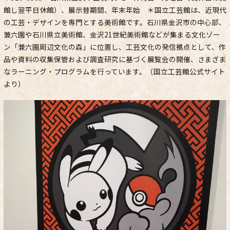
館し翌平日休館）、展示替期間、年末年始 ＊国立工芸館は、近現代
の工芸・デザインを専門とする美術館です。石川県金沢市の中心部、
兼六園や石川県立美術館、金沢21世紀美術館などが集まる文化ゾー
ン「兼六園周辺文化の森」に位置し、工芸文化の発信拠点として、作
品や資料の収集保管および調査研究に基づく展覧会の開催、さまざま
なラーニング・プログラムを行っています。（国立工芸館公式サイト
より）