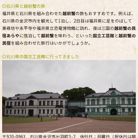
◎石川県と越前蟹の旅
福井県と石川県を組み合わせた
越前蟹
の旅もおすすめです。例えば、
石川県の金沢市内を観光して1泊し、2日目は福井県に足をのばして
東尋坊や永平寺や福井県立恐竜博物館に訪れ、夜は三国の
越前蟹の民
宿あらや
に宿泊して
越前蟹
を味わう、といった
国立工芸館
と
越前蟹の
民宿
を組み合わせた旅行はいかがでしょうか。
◎石川県の国立工芸館に行ってきました
〒920-0963 石川県金沢市出羽町3-2 休刊日：月曜日（祝休日は開