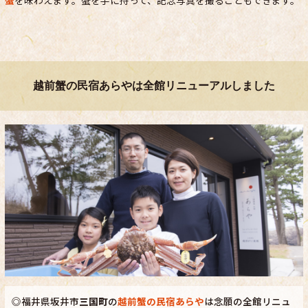
越前蟹の民宿あらやは全館リニューアルしました
◎福井県坂井市
三国町
の
越前蟹の民宿あらや
は念願の全館リニュ