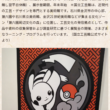
館し翌平日休館）、展示替期間、年末年始 ＊国立工芸館は、近現代
の工芸・デザインを専門とする美術館です。石川県金沢市の中心部、
兼六園や石川県立美術館、金沢21世紀美術館などが集まる文化ゾー
ン「兼六園周辺文化の森」に位置し、工芸文化の発信拠点として、作
品や資料の収集保管および調査研究に基づく展覧会の開催、さまざま
なラーニング・プログラムを行っています。（国立工芸館公式サイト
より）