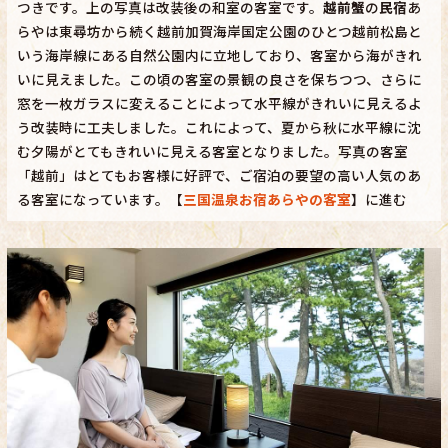
つきです。上の写真は改装後の和室の客室です。
越前蟹
の
民宿
あ
らやは東尋坊から続く越前加賀海岸国定公園のひとつ越前松島と
いう海岸線にある自然公園内に立地しており、客室から海がきれ
いに見えました。この頃の客室の景観の良さを保ちつつ、さらに
窓を一枚ガラスに変えることによって水平線がきれいに見えるよ
う改装時に工夫しました。これによって、夏から秋に水平線に沈
む夕陽がとてもきれいに見える客室となりました。写真の客室
「越前」はとてもお客様に好評で、ご宿泊の要望の高い人気のあ
る客室になっています。【
三国温泉お宿あらやの客室
】に進む