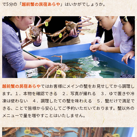
で5分の「
越前蟹の民宿あらや
」はいかがでしょうか。
越前蟹の民宿あらや
ではお客様にメインの蟹をお見せしてから調理し
ます。１．本物を確認できる ２．写真が撮れる ３．ゆで置きや冷
凍は使わない ４．調理したての蟹を味わえる ５．蟹だけで満足で
きる、ことで皆様から安心してご予約いただいております。蟹以外の
メニューで量を増やすことはいたしません。