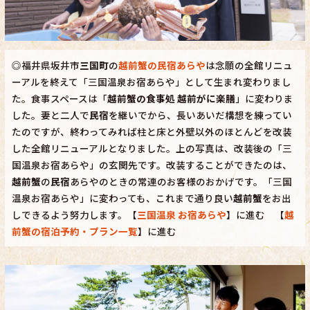
◎福井県坂井市
三国町
の
越前蟹の民宿あらや
は念願の全館リニュ
ーアルを終えて「三国温泉お宿あらや」として生まれ変わりまし
た。食事スペースは「
越前蟹の食事処 越前がに楽膳
」に変わりま
した。妻と二人で
民宿
を継いでから、長いあいだ構想を練ってい
たのですが、終わってみれば柱と床と外壁以外のほとんどを改装
した全館リニューアルとなりました。上の写真は、改装後の「三
国温泉お宿あらや」の玄関先です。改装することができたのは、
越前蟹
の
民宿
あらやのときの常連のお客様のおかげです。「三国
温泉お宿あらや」に変わっても、これまで通り良い
越前蟹
をお出
しできるよう努力します。【
三国温泉 お宿あらや
】に進む 【
越
前蟹の宿泊予約・プラン一覧
】に進む