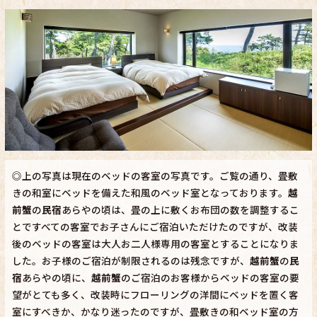
◎上の写真は現在のベッドの客室の写真です。ご覧の通り、畳敷
きの和室にベッドを備えた和風のベッド室となっております。
越
前蟹
の
民宿
あらやの頃は、畳の上に敷くお布団の数を調整するこ
とですべての客室でお子さんにご宿泊いただけたのですが、改装
後のベッドの客室は大人お二人様専用の客室とすることになりま
した。お子様のご宿泊が制限されるのは残念ですが、
越前蟹
の
民
宿
あらやの頃に、
越前蟹
のご宿泊のお客様からベッドの客室の要
望がとても多く、改装時にフローリングの洋間にベッドを置く客
室にすべきか、かなり迷ったのですが、畳敷きの和ベッド室の方