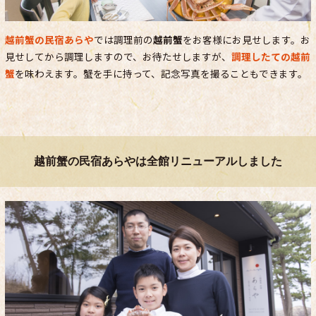
越前蟹の民宿あらや
では調理前の
越前蟹
をお客様にお見せします。お
見せしてから調理しますので、お待たせしますが、
調理したての越前
蟹
を味わえます。蟹を手に持って、記念写真を撮ることもできます。
越前蟹の民宿あらやは全館リニューアルしました