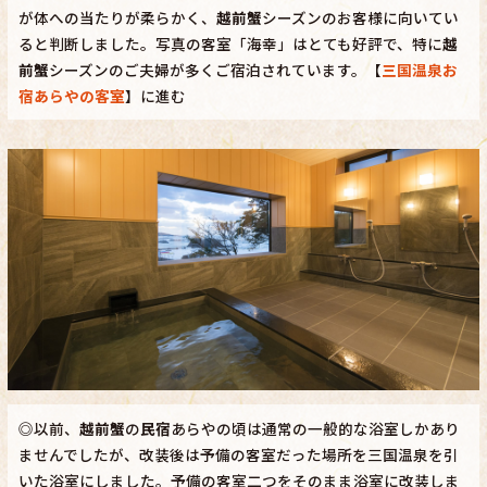
が体への当たりが柔らかく、
越前蟹
シーズンのお客様に向いてい
ると判断しました。写真の客室「海幸」はとても好評で、特に
越
前蟹
シーズンのご夫婦が多くご宿泊されています。【
三国温泉お
宿あらやの客室
】に進む
◎以前、
越前蟹
の
民宿
あらやの頃は通常の一般的な浴室しかあり
ませんでしたが、改装後は予備の客室だった場所を三国温泉を引
いた浴室にしました。予備の客室二つをそのまま浴室に改装しま