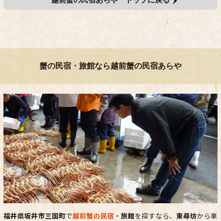
蟹の民宿・旅館なら越前蟹の民宿あらや
福井県坂井市三国町
で
越前蟹の民宿
・
旅館
を探すなら、
東尋坊
から車