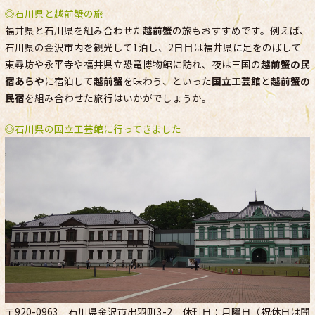
◎石川県と越前蟹の旅
福井県と石川県を組み合わせた
越前蟹
の旅もおすすめです。例えば、
石川県の金沢市内を観光して1泊し、2日目は福井県に足をのばして
東尋坊や永平寺や福井県立恐竜博物館に訪れ、夜は三国の
越前蟹の民
宿あらや
に宿泊して
越前蟹
を味わう、といった
国立工芸館
と
越前蟹の
民宿
を組み合わせた旅行はいかがでしょうか。
◎石川県の国立工芸館に行ってきました
〒920-0963 石川県金沢市出羽町3-2 休刊日：月曜日（祝休日は開