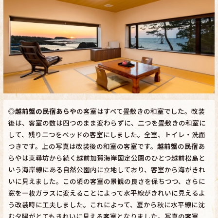
◎
越前蟹の民宿あらや
の客室はすべて畳敷きの和室でした。改装
後は、客室の数は四つのまま変わらずに、二つを畳敷きの和室に
して、残り二つをベッドの客室にしました。全室、トイレ・洗面
つきです。上の写真は改装後の和室の客室です。
越前蟹
の
民宿
あ
らやは東尋坊から続く越前加賀海岸国定公園のひとつ越前松島と
いう海岸線にある自然公園内に立地しており、客室から海がきれ
いに見えました。この頃の客室の景観の良さを保ちつつ、さらに
窓を一枚ガラスに変えることによって水平線がきれいに見えるよ
う改装時に工夫しました。これによって、夏から秋に水平線に沈
む夕陽がとてもきれいに見える客室となりました。写真の客室