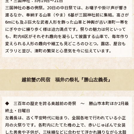
王・三国神社：5月19日～21日
三国神社の春の例祭。20日の中日祭では、お囃子や掛け声が響き
渡るなか、奉納する山車（やま）6基が三国神社前に集結。高さが
6mにも及ぶ巨大な武者人形を飾った山車と神輿が古い湊町一帯を
にぎやかに練り歩く様は迫力満点です。祭りの魅力は何といって
も、町内6区がそれぞれ趣向を凝らして披露する山車で、毎年作り
変えられる人形の趣向や細工も見どころのひとつ。露店、屋台も
ズラリと並び、湊町の繁栄と心意気を今に伝えています。
越前蟹の民宿 福井の祭礼『勝山左義長』
◆ 三百年の歴史を誇る奥越前の奇祭 ～ 勝山市本町ほか2月最
終土・日曜日
左義長は、古く平安時代に始まり、全国各地で行われている小正
月の火祭りです。各町内にたてた櫓の上で、赤いじゅばんで女装
した男衆や子供が、三味線などに合わせて浮かれ踊りながら太鼓