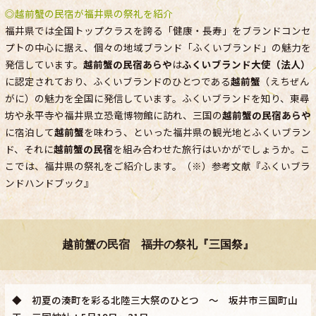
◎越前蟹の民宿が福井県の祭礼を紹介
福井県では全国トップクラスを誇る「健康・長寿」をブランドコンセ
プトの中心に据え、個々の地域ブランド「ふくいブランド」の魅力を
発信しています。
越前蟹の民宿あらや
は
ふくいブランド大使（法人）
に認定されており、ふくいブランドのひとつである
越前蟹
（えちぜん
がに）の魅力を全国に発信しています。ふくいブランドを知り、東尋
坊や永平寺や福井県立恐竜博物館に訪れ、三国の
越前蟹の民宿あらや
に宿泊して
越前蟹
を味わう、といった福井県の観光地とふくいブラン
ド、それに
越前蟹の民宿
を組み合わせた旅行はいかがでしょうか。こ
こでは、福井県の祭礼をご紹介します。（※）参考文献『ふくいブラ
ンドハンドブック』
越前蟹の民宿 福井の祭礼『三国祭』
◆ 初夏の湊町を彩る北陸三大祭のひとつ ～ 坂井市三国町山