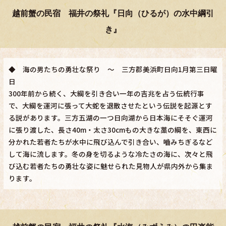
越前蟹の民宿 福井の祭礼『日向（ひるが）の水中綱引
き』
◆ 海の男たちの勇壮な祭り ～ 三方郡美浜町日向1月第三日曜
日
300年前から続く、大綱を引き合い一年の吉兆を占う伝統行事
で、大綱を運河に張って大蛇を退散させたという伝説を起源とす
る説があります。三方五湖の一つ日向湖から日本海にそそぐ運河
に張り渡した、長さ40m・太さ30cmもの大きな藁の綱を、東西に
分かれた若者たちが水中に飛び込んで引き合い、嚙みちぎるなど
して海に流します。冬の身を切るような冷たさの海に、次々と飛
び込む若者たちの勇壮な姿に魅せられた見物人が県内外から集ま
ります。