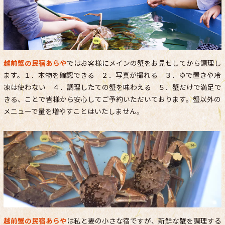
越前蟹の民宿あらや
ではお客様にメインの蟹をお見せしてから調理し
ます。１．本物を確認できる ２．写真が撮れる ３．ゆで置きや冷
凍は使わない ４．調理したての蟹を味わえる ５．蟹だけで満足で
きる、ことで皆様から安心してご予約いただいております。蟹以外の
メニューで量を増やすことはいたしません。
越前蟹の民宿あらや
は私と妻の小さな宿ですが、新鮮な蟹を調理する