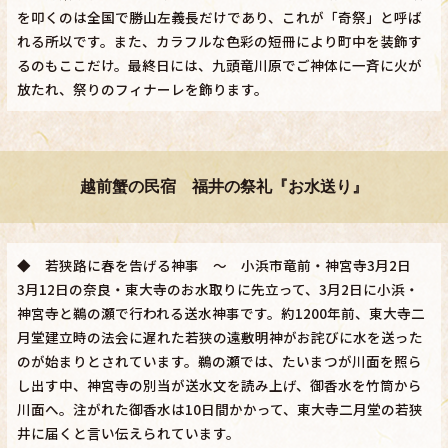
を叩くのは全国で勝山左義長だけであり、これが「奇祭」と呼ば
れる所以です。また、カラフルな色彩の短冊により町中を装飾す
るのもここだけ。最終日には、九頭竜川原でご神体に一斉に火が
放たれ、祭りのフィナーレを飾ります。
越前蟹の民宿 福井の祭礼『お水送り』
◆ 若狭路に春を告げる神事 ～ 小浜市竜前・神宮寺3月2日
3月12日の奈良・東大寺のお水取りに先立って、3月2日に小浜・
神宮寺と鵜の瀬で行われる送水神事です。約1200年前、東大寺二
月堂建立時の法会に遅れた若狭の遠敷明神がお詫びに水を送った
のが始まりとされています。鵜の瀬では、たいまつが川面を照ら
し出す中、神宮寺の別当が送水文を読み上げ、御香水を竹筒から
川面へ。注がれた御香水は10日間かかって、東大寺二月堂の若狭
井に届くと言い伝えられています。