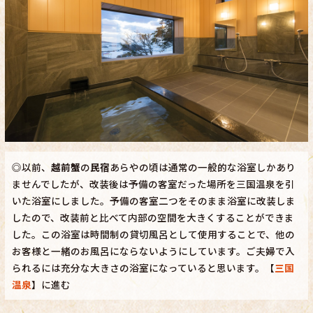
◎以前、
越前蟹
の
民宿
あらやの頃は通常の一般的な浴室しかあり
ませんでしたが、改装後は予備の客室だった場所を三国温泉を引
いた浴室にしました。予備の客室二つをそのまま浴室に改装しま
したので、改装前と比べて内部の空間を大きくすることができま
した。この浴室は時間制の貸切風呂として使用することで、他の
お客様と一緒のお風呂にならないようにしています。ご夫婦で入
られるには充分な大きさの浴室になっていると思います。【
三国
温泉
】に進む