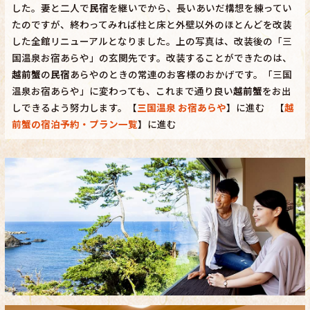
した。妻と二人で
民宿
を継いでから、長いあいだ構想を練ってい
たのですが、終わってみれば柱と床と外壁以外のほとんどを改装
した全館リニューアルとなりました。上の写真は、改装後の「三
国温泉お宿あらや」の玄関先です。改装することができたのは、
越前蟹
の
民宿
あらやのときの常連のお客様のおかげです。「三国
温泉お宿あらや」に変わっても、これまで通り良い
越前蟹
をお出
しできるよう努力します。【
三国温泉 お宿あらや
】に進む 【
越
前蟹の宿泊予約・プラン一覧
】に進む