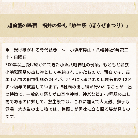
越前蟹の民宿 福井の祭礼『放生祭（ほうぜまつり）』
◆ 受け継がれる時代絵巻 ～ 小浜市男山・八幡神社9月第三
土・日曜日
300年以上受け継がれてきた小浜八幡神社の例祭。もともと若狭
小浜祇園祭の出し物として奉納されていたもので、現在では、毎
年小浜市の旧市街地の24区が、地区に伝承された伝統芸能を12区
ずつ隔年で披露しています。5種類の出し物が行われることが一番
の特徴で、一般的な祭りが山車や神輿、神楽など2・3種類の出し
物であるのに対して、放生祭では、これに加えて大太鼓、獅子も
登場。大太鼓の出し物では、棒振りが勇壮に立ち回る姿が見もの
です。