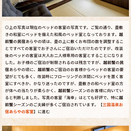
◎上の写真は現在のベッドの客室の写真です。ご覧の通り、畳敷
きの和室にベッドを備えた和風のベッド室となっております。
越
前蟹
の
民宿
あらやの頃は、畳の上に敷くお布団の数を調整するこ
とですべての客室でお子さんにご宿泊いただけたのですが、改装
後のベッドの客室は大人お二人様専用の客室とすることになりま
した。お子様のご宿泊が制限されるのは残念ですが、
越前蟹
の
民
宿
あらやの頃に、
越前蟹
のご宿泊のお客様からベッドの客室の要
望がとても多く、改装時にフローリングの洋間にベッドを置く客
室にすべきか、かなり迷ったのですが、畳敷きの和ベッド室の方
が体への当たりが柔らかく、
越前蟹
シーズンのお客様に向いてい
ると判断しました。写真の客室「海幸」はとても好評で、特に
越
前蟹
シーズンのご夫婦が多くご宿泊されています。【
三国温泉お
宿あらやの客室
】に進む