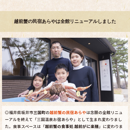
越前蟹の民宿あらやは全館リニューアルしました
◎福井県坂井市
三国町
の
越前蟹の民宿あらや
は念願の全館リニュ
ーアルを終えて「三国温泉お宿あらや」として生まれ変わりまし
た。食事スペースは「
越前蟹の食事処 越前がに楽膳
」に変わりま