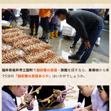
福井県坂井市三国町
で
越前蟹の民宿
・
旅館
を探すなら、
東尋坊
から車
で5分の「
越前蟹の民宿あらや
」はいかがでしょうか。