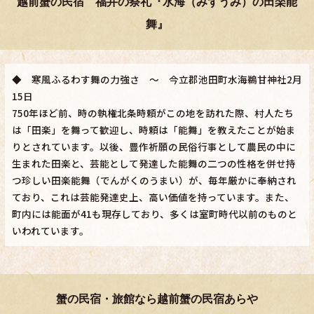
越前蟹の民宿 福井の祭礼『水海（みずうみ）の田楽能
舞』
◆ 寒風ふるわす舞の力強さ ～ 今立郡池田町水海鵜甘神社2月
15日
750年ほど前、時の執権北条時頼がこの地を訪れた際、村人たち
は「田楽」を舞って歓迎し、時頼は「能舞」を教えたことが始ま
りとされています。以後、豊作祈願の民俗行事として農民の中に
生まれた田楽と、芸能として発達した能舞の二つの性格を併せ持
つ珍しい田楽能舞（でんがくのうまい）が、毎年厳かに奉納され
ており、これは芸能発達史上、高い価値を持っています。また、
町内には能面が41も現存しており、多くは室町時代以前のものと
いわれています。
蟹の民宿・旅館なら越前蟹の民宿あらや