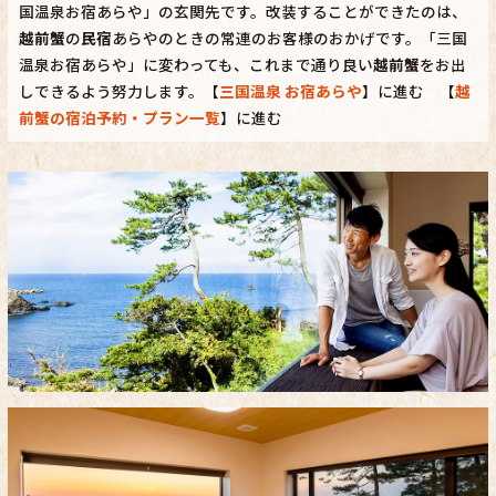
国温泉お宿あらや」の玄関先です。改装することができたのは、
越前蟹
の
民宿
あらやのときの常連のお客様のおかげです。「三国
温泉お宿あらや」に変わっても、これまで通り良い
越前蟹
をお出
しできるよう努力します。【
三国温泉 お宿あらや
】に進む 【
越
前蟹の宿泊予約・プラン一覧
】に進む