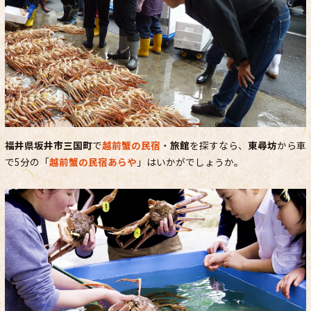
福井県坂井市三国町
で
越前蟹の民宿
・
旅館
を探すなら、
東尋坊
から車
で5分の「
越前蟹の民宿あらや
」はいかがでしょうか。