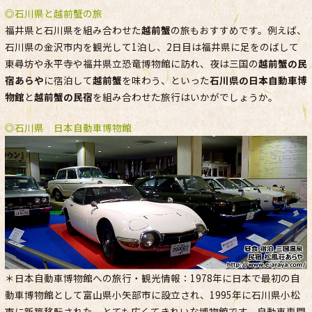
◎石川県と越前蟹の旅
福井県と石川県を組み合わせた
越前蟹
の旅もおすすめです。例えば、
石川県の金沢市内を観光して1泊し、2日目は福井県に足をのばして
東尋坊や永平寺や福井県立恐竜博物館に訪れ、夜は三国の
越前蟹の民
宿あらや
に宿泊して
越前蟹
を味わう、といった
石川県の日本自動車博
物館
と
越前蟹の民宿
を組み合わせた旅行はいかがでしょうか。
◎石川県 日本自動車博物館
＊日本自動車博物館への旅行・観光情報：1978年に日本で最初の自
動車博物館として富山県小矢部市に設立され、1995年に石川県小松
市に新築移転された、とても広くてきれいな博物館です。自動車専門