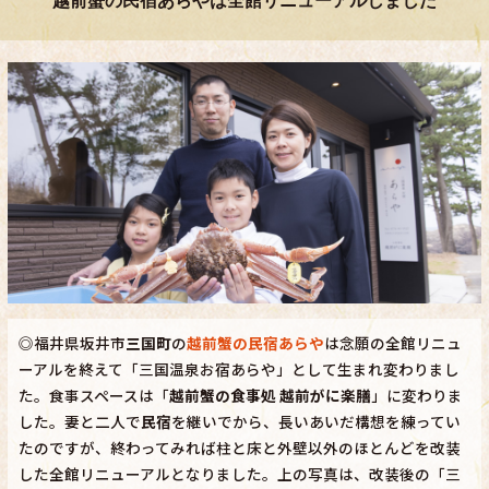
越前蟹の民宿あらやは全館リニューアルしました
◎福井県坂井市
三国町
の
越前蟹の民宿あらや
は念願の全館リニュ
ーアルを終えて「三国温泉お宿あらや」として生まれ変わりまし
た。食事スペースは「
越前蟹の食事処 越前がに楽膳
」に変わりま
した。妻と二人で
民宿
を継いでから、長いあいだ構想を練ってい
たのですが、終わってみれば柱と床と外壁以外のほとんどを改装
した全館リニューアルとなりました。上の写真は、改装後の「三