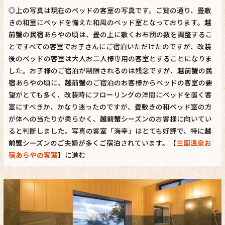
◎上の写真は現在のベッドの客室の写真です。ご覧の通り、畳敷
きの和室にベッドを備えた和風のベッド室となっております。
越
前蟹
の
民宿
あらやの頃は、畳の上に敷くお布団の数を調整するこ
とですべての客室でお子さんにご宿泊いただけたのですが、改装
後のベッドの客室は大人お二人様専用の客室とすることになりま
した。お子様のご宿泊が制限されるのは残念ですが、
越前蟹
の
民
宿
あらやの頃に、
越前蟹
のご宿泊のお客様からベッドの客室の要
望がとても多く、改装時にフローリングの洋間にベッドを置く客
室にすべきか、かなり迷ったのですが、畳敷きの和ベッド室の方
が体への当たりが柔らかく、
越前蟹
シーズンのお客様に向いてい
ると判断しました。写真の客室「海幸」はとても好評で、特に
越
前蟹
シーズンのご夫婦が多くご宿泊されています。【
三国温泉お
宿あらやの客室
】に進む