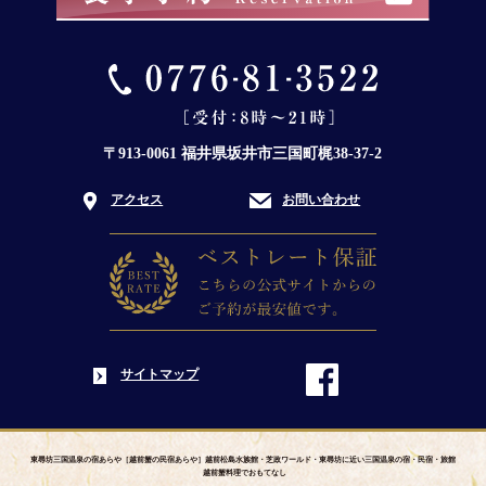
〒913-0061 福井県坂井市三国町梶38-37-2
アクセス
お問い合わせ
サイトマップ
東尋坊三国温泉の宿あらや［越前蟹の民宿あらや］越前松島水族館・芝政ワールド・東尋坊に近い三国温泉の宿・民宿・旅館
越前蟹料理でおもてなし