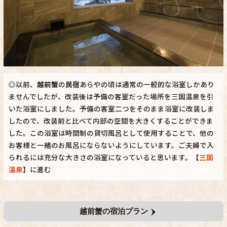
◎以前、
越前蟹
の
民宿
あらやの頃は通常の一般的な浴室しかあり
ませんでしたが、改装後は予備の客室だった場所を三国温泉を引
いた浴室にしました。予備の客室二つをそのまま浴室に改装しま
したので、改装前と比べて内部の空間を大きくすることができま
した。この浴室は時間制の貸切風呂として使用することで、他の
お客様と一緒のお風呂にならないようにしています。ご夫婦で入
られるには充分な大きさの浴室になっていると思います。【
三国
温泉
】に進む
越前蟹の宿泊プラン