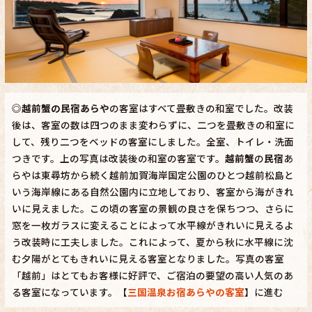
◎
越前蟹の民宿あらや
の客室はすべて畳敷きの和室でした。改装
後は、客室の数は四つのまま変わらずに、二つを畳敷きの和室に
して、残り二つをベッドの客室にしました。全室、トイレ・洗面
つきです。上の写真は改装後の和室の客室です。
越前蟹
の
民宿
あ
らやは東尋坊から続く越前加賀海岸国定公園のひとつ越前松島と
いう海岸線にある自然公園内に立地しており、客室から海がきれ
いに見えました。この頃の客室の景観の良さを保ちつつ、さらに
窓を一枚ガラスに変えることによって水平線がきれいに見えるよ
う改装時に工夫しました。これによって、夏から秋に水平線に沈
む夕陽がとてもきれいに見える客室となりました。写真の客室
「越前」はとてもお客様に好評で、ご宿泊の要望の高い人気のあ
る客室になっています。【
三国温泉お宿あらやの客室
】に進む