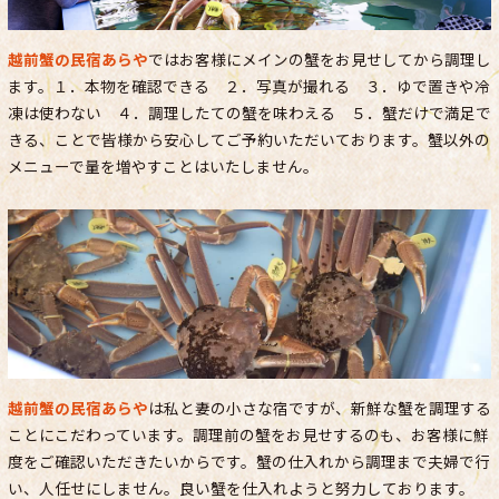
越前蟹の民宿あらや
ではお客様にメインの蟹をお見せしてから調理し
ます。１．本物を確認できる ２．写真が撮れる ３．ゆで置きや冷
凍は使わない ４．調理したての蟹を味わえる ５．蟹だけで満足で
きる、ことで皆様から安心してご予約いただいております。蟹以外の
メニューで量を増やすことはいたしません。
越前蟹の民宿あらや
は私と妻の小さな宿ですが、新鮮な蟹を調理する
ことにこだわっています。調理前の蟹をお見せするのも、お客様に鮮
度をご確認いただきたいからです。蟹の仕入れから調理まで夫婦で行
い、人任せにしません。良い蟹を仕入れようと努力しております。