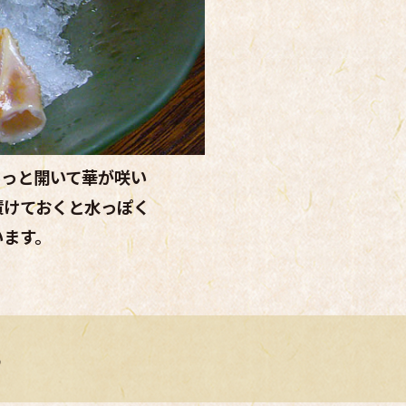
あっと開いて華が咲い
漬けておくと水っぽく
います。
る