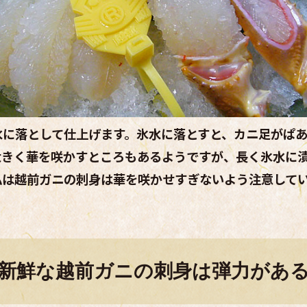
水に落として仕上げます。氷水に落とすと、カニ足がぱ
大きく華を咲かすところもあるようですが、長く氷水に
私は越前ガニの刺身は華を咲かせすぎないよう注意して
新鮮な越前ガニの刺身は弾力があ