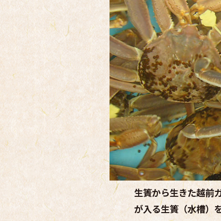
生簀から生きた越前
が入る生簀（水槽）