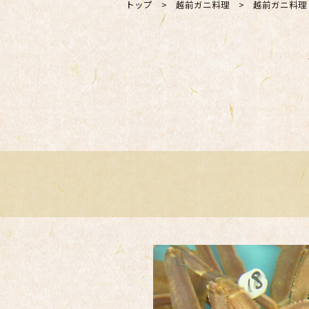
トップ
>
越前ガニ料理
>
越前ガニ料理