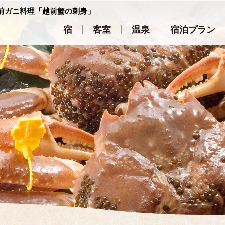
前ガニ料理「越前蟹の刺身」
宿
客室
温泉
宿泊プラン