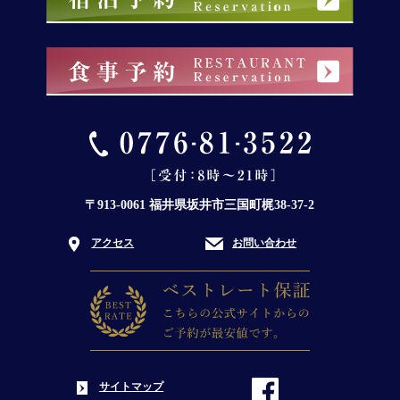
美味しい越前蟹
を求めて
お宿あらやが考える「
美味しい越前ガニの条件
」と、常に越
前蟹を鮮度の良い状態に保つために四苦八苦している「
越前
蟹を扱う業者の泣きどころ
」をご紹介します。【
美味しい越
前蟹を求めて
】
〒913-0061 福井県坂井市三国町梶38-37-2
越前蟹の宿おすすめ
「活蟹しゃぶ」
アクセス
お問い合わせ
越前蟹（えちぜんがに）の宿おすすめの「
活蟹（かつカニ）
しゃぶ
」とは、できるかぎり新鮮な活の越前蟹（えちぜんが
に）をその場で捌き、鍋に出汁を張り、蟹の足身をしゃぶし
ゃぶして食べる越前蟹（えちぜんがに）料理の一つです。最
後の美味しい雑炊もおすすめ。【
越前蟹の宿おすすめ「活蟹
しゃぶ」
】
サイトマップ