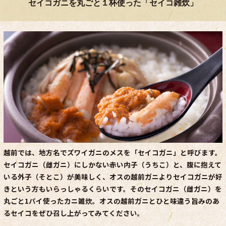
セイコガニを丸ごと１杯使った「セイコ雑炊」
越前では、地方名でズワイガニのメスを「セイコガニ」と呼びます。
セイコガニ（雌ガニ）にしかない赤い内子（うちこ）と、腹に抱えて
いる外子（そとこ）が美味しく、オスの越前ガニよりセイコガニが好
きという方もいらっしゃるくらいです。そのセイコガニ（雌ガニ）を
丸ごと1パイ使ったカニ雑炊。オスの越前ガニとひと味違う旨みのあ
るセイコをぜひ召し上がってみてください。