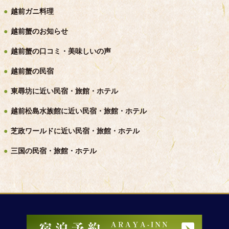
越前ガニ料理
越前蟹のお知らせ
越前ガニ
のご宿泊プラン
／
越前ガニ
のご昼食コー
越前蟹の口コミ・美味しいの声
ス
越前蟹の民宿
越前ガニのご宿泊プランのご案内と、日帰りでお食事をされ
東尋坊に近い民宿・旅館・ホテル
るご昼食のコースのご案内です。【
越前ガニのご宿泊プラン
】【
越前ガニのご昼食（日帰り食事）コース
】
越前松島水族館に近い民宿・旅館・ホテル
芝政ワールドに近い民宿・旅館・ホテル
皇室献上蟹クラス
の越前蟹とは？
三国の民宿・旅館・ホテル
あらやでは、福井県が毎年、皇室に献上する
皇室献上蟹
の大
きさ・重さに近いレベルの越前蟹を「
皇室献上蟹クラス
」と
して仕入れ、専用のご宿泊プランで取り扱います。【
皇室献
上蟹クラスの越前蟹とは？
】