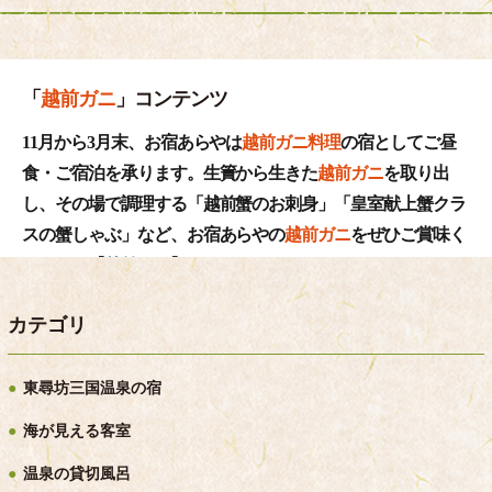
「
越前ガニ
」コンテンツ
11月から3月末、お宿あらやは
越前ガニ料理
の宿としてご昼
食・ご宿泊を承ります。生簀から生きた
越前ガニ
を取り出
し、その場で調理する「越前蟹のお刺身」「皇室献上蟹クラ
スの蟹しゃぶ」など、お宿あらやの
越前ガニ
をぜひご賞味く
ださい。【
越前ガニ
】
カテゴリ
お宿あらやの
越前ガニ
東尋坊三国温泉の宿
あらやでは、生の越前ガニをお客様にお見せしてからゆでる
ので、
アツアツの越前ガニ
を食べられます。そんな「越前ガ
海が見える客室
ニへのこだわり」と、越前ガニの仕入れに苦労する「あらや
温泉の貸切風呂
主人の独り言」をご紹介します。【
越前ガニ
】